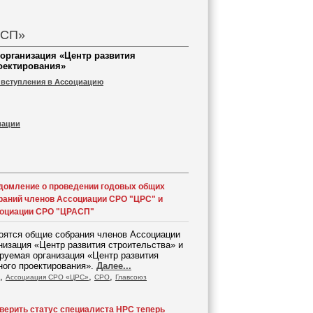
АСП»
организация «Центр развития
оектирования»
 вступления в Ассоциацию
иации
домление о проведении годовых общих
раний членов Ассоциации СРО "ЦРС" и
оциации СРО "ЦРАСП"
тоятся общие собрания членов Ассоциации
изация «Центр развития строительства» и
руемая организация «Центр развития
ного проектирования».
Далее...
,
,
,
Ассоциация СРО «ЦРС»
СРО
Главсоюз
верить статус специалиста НРС теперь