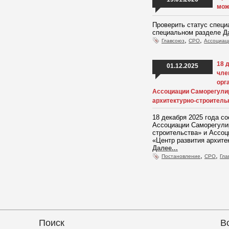
мож
Проверить статус спец
специальном разделе
Д
,
,
Главсоюз
СРО
Ассоциац
18 
01.12.2025
чле
орг
Ассоциации Саморегулир
архитектурно-строитель
18 декабря 2025 года с
Ассоциации Саморегули
строительства» и Ассо
«Центр развития архите
Далее...
,
,
Постановление
СРО
Гла
Поиск
В