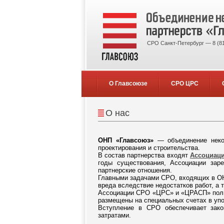
СРО Санкт-Петербург — 8 (81
О Главсоюзе
СРО ЦРС
О нас
ОНП «Главсоюз»
— объединение неком
проектирования и строительства.
В состав партнерства входят
Ассоциаци
годы существования, Ассоциации зар
партнерские отношения.
Главными задачами СРО, входящих в ОН
вреда вследствие недостатков работ, а 
Ассоциации СРО «ЦРС» и «ЦРАСП» полно
размещены на специальных счетах в уп
Вступление в СРО обеспечивает зако
затратами.