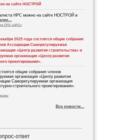
но на сайте НОСТРОЙ
иалиста НРС можно на сайте НОСТРОЙ в
алее...
ия СРО «ЦРС»
декабря 2025 года состоятся общие собрания
нов Ассоциации Саморегулируемая
анизация «Центр развития строительства» и
уемая организация «Центр развития
ного проектирования».
остоятся общие собрания членов
руемая организация «Центр развития
циации Саморегулируемая организация
ктурно-строительного проектирования».
всоюз
Все новости...
опрос-ответ