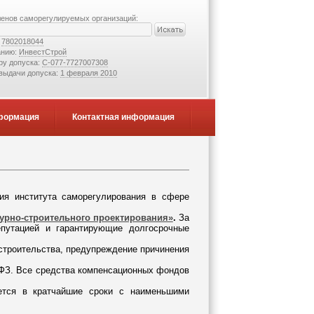
ленов саморегулируемых организаций:
:
7802018044
анию:
ИнвестСтрой
ру допуска:
С-077-7727007308
 выдачи допуска:
1 февраля 2010
формация
Контактная информация
ия института саморегулирования в сфере
урно-строительного проектирования»
.
За
путацией и гарантирующие долгосрочные
строительства, предупреждение причинения
ФЗ. Все средства компенсационных фондов
яется в кратчайшие сроки с наименьшими