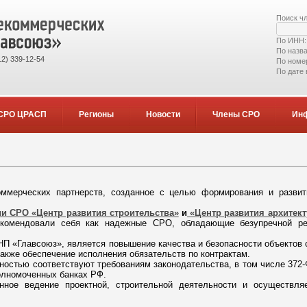
Поиск ч
По ИНН
По назв
2) 339-12-54
По номе
По дате
СРО ЦРАСП
Регионы
Новости
Члены СРО
Ин
мерческих партнерств, созданное с целью формирования и развит
и СРО «Центр развития строительства»
и
«Центр развития архитект
екомендовали себя как надежные СРО, обладающие безупречной ре
П «Главсоюз», является повышение качества и безопасности объектов 
также обеспечение исполнения обязательств по контрактам.
стью соответствуют требованиям законодательства, в том числе 372-
олномоченных банках РФ.
нное ведение проектной, строительной деятельности и осуществл