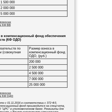
1 500 000
2 000 000
5 000 000
взносах
е КФ ВВ
а в компенсационный фонд обеспечения
ств (КФ ОДО)
зательств по
Размер взноса в
м (совокупная
компенсационный фонд
ОДО, (руб.)
200 000
2 500 000
4 500 000
7 000 000
25 000 000
взносах
ре КФ ОДО
то с 01.11.2016 в соответствии с 372-ФЗ,
мпенсационный фонд производится на спецсчета,
"ЦРС" в уполномоченном банке. Реквизиты для
лучить у Вашего курирующего специалиста.