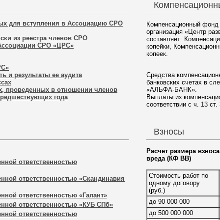
Компенсационн
ых для вступления в Ассоциацию СРО
Компенсационный фонд
организация «Центр раз
ски из реестра членов СРО
составляет: Компенсаци
 Ассоциации СРО «ЦРС»
копейки, Компенсационн
копеек.
РС»
ть и результаты ее аудита
Средства компенсацион
ссах
банковских счетах в с
, проведенных в отношении членов
«АЛЬФА-БАНК».
предшествующих года
Выплаты из компенсаци
соответствии с ч. 13 ст.
Взносы
Расчет размера взнос
вреда (КФ ВВ)
енной ответственностью
Стоимость работ по
енной ответственностью «Скандинавия
одному договору
(руб.)
енной ответственностью «Галант»
до 90 000 000
енной ответственностью «КУБ СПб»
до 500 000 000
енной ответственностью