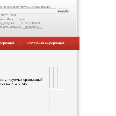
ленов саморегулируемых организаций:
:
7802018044
анию:
ИнвестСтрой
ру допуска:
С-077-7727007308
 выдачи допуска:
1 февраля 2010
формация
Контактная информация
регулируемых организаций,
тов капитального