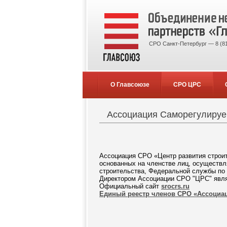
СРО Санкт-Петербург — 8 (81
О Главсоюзе
СРО ЦРС
Ассоциация Саморегулируем
Ассоциация СРО «Центр развития строит
основанных на членстве лиц, осуществл
строительства, Федеральной службы по 
Директором Ассоциации СРО "ЦРС" явля
Официальный сайт
srocrs.ru
Единый реестр членов СРО «Ассоциа