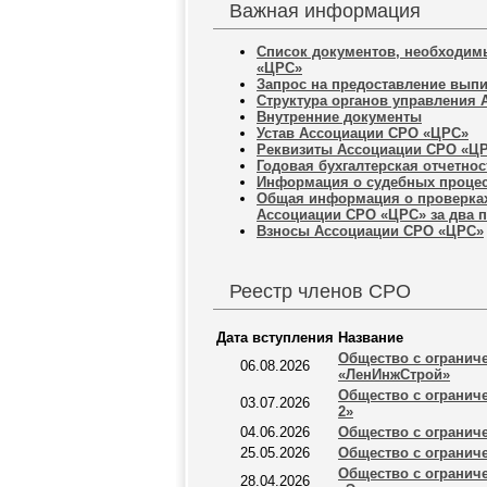
Важная информация
Список документов, необходим
«ЦРС»
Запрос на предоставление выпи
Структура органов управления
Внутренние документы
Устав Ассоциации СРО «ЦРС»
Реквизиты Ассоциации СРО «Ц
Годовая бухгалтерская отчетнос
Информация о судебных проце
Общая информация о проверках
Ассоциации СРО «ЦРС» за два 
Взносы Ассоциации СРО «ЦРС»
Реестр членов СРО
Дата вступления
Название
Общество с огранич
06.08.2026
«ЛенИнжСтрой»
Общество с огранич
03.07.2026
2»
04.06.2026
Общество с огранич
25.05.2026
Общество с огранич
Общество с огранич
28.04.2026