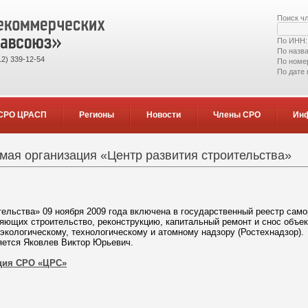
Поиск ч
По ИНН
По назв
2) 339-12-54
По номе
По дате
СРО ЦРАСП
Регионы
Новости
Члены СРО
Ин
ая организация «Центр развития строительства»
ельства» 09 ноября 2009 года включена в государственный реестр само
яющих строительство, реконструкцию, капитальный ремонт и снос объек
экологическому, технологическому и атомному надзору (Ростехнадзор).
ется Яковлев Виктор Юрьевич.
ция СРО «ЦРС»