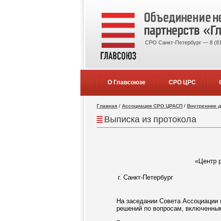
СРО Санкт-Петербург — 8 (81
О Главсоюзе
СРО ЦРС
Главная
/
Ассоциация СРО ЦРАСП
/
Внутренние 
Выписка из протокола
«Центр р
г. Санкт-Петербург
На заседании Совета Ассоциации 
решений по вопросам, включенным