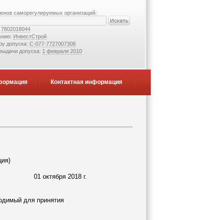
ленов саморегулируемых организаций:
:
7802018044
анию:
ИнвестСтрой
ру допуска:
С-077-7727007308
 выдачи допуска:
1 февраля 2010
формация
Контактная информация
ция)
01 октября 2018 г.
ходимый для принятия