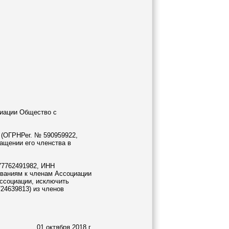
циации Общество с
 (ОГРНРег. № 590959922,
ращении его членства в
77762491982, ИНН
ованиям к членам Ассоциации
Ассоциации, исключить
4639813) из членов
01 октября 2018 г.