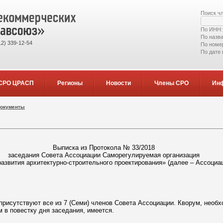
Поиск ч
По ИНН
По назв
2) 339-12-54
По номе
По дате
СРО ЦРАСП
Регионы
Новости
Члены СРО
Ин
документы
Выписка из Протокола № 33/2018
заседания Совета Ассоциации Саморегулируемая организация
азвития архитектурно-строительного проектирования» (далее – Ассоциа
присутствуют все из 7 (Семи) членов Совета Ассоциации. Кворум, необ
 в повестку дня заседания, имеется.