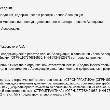
аседания.
 сведения, содержащиеся в реестре членов Ассоциации.
 в Ассоциации в порядке добровольного выхода члена из Ассоциации.
в Ассоциации.
Покровского А.И.
я, содержащиеся в реестре членов Ассоциации, в отношении члена Ассо
Визир» (ОГРН1107746816539, ИНН 7724762937) согласно заявлению.
циации Общества с ограниченной ответственностью «ГродноПроектСтрой»
 со дня поступления в Ассоциацию заявления члена о добровольном прек
бществом с ограниченной ответственностью «СТРОЙПРАКТИКА» (ОГРН10
ий, непредставлением документов, подтверждающих соответствие треб
ацией Дисциплинарного комитета Ассоциации об исключении из членов 
ной ответственностью «СТРОЙПРАКТИКА» (ОГРН1077762491982, ИНН 772
 2 ч. 2 ст. 55.7 Градостроительного кодекса РФ.