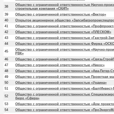
Общество с ограниченной ответственностью Научно-прои
38
строительная компания «СКИП»
39
Общество с ограниченной ответственностью «Вектор»
40
Открытое акционерное общество «Запсибагропромспецпр
41
Общество с ограниченной ответственностью «Профпроект
42
Общество с ограниченной ответственностью «ПЛЕСКОМ»
43
Общество с ограниченной ответственностью «Газстрой-За
44
Общество с ограниченной ответственностью Фирма «ОСК
Общество с ограниченной ответственностью «Научно-про
45
РВК»
46
Общество с ограниченной ответственностью «СвязьСтрой
47
Общество с ограниченной ответственностью «Никос»
48
Общество с ограниченной ответственностью «Ава-Петер-С
49
Общество с ограниченной ответственностью Проектная ма
50
Общество с ограниченной ответственностью «Ундина»
51
Общество с ограниченной ответственностью «БалтИнвест-
Общество с ограниченной ответственностью Специализир
52
бюро «Сфера»
53
Общество с ограниченной ответственностью «Дом проект
54
Общество с ограниченной ответственностью «ПроЭнергоМ