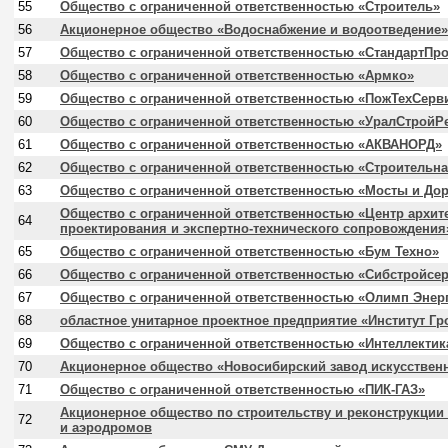
55
Общество с ограниченной ответственностью «Строитель»
56
Акционерное общество «Водоснабжение и водоотведение»
57
Общество с ограниченной ответственностью «СтандартПро
58
Общество с ограниченной ответственностью «Армко»
59
Общество с ограниченной ответственностью «ПожТехСерв
60
Общество с ограниченной ответственностью «УралСтройР
61
Общество с ограниченной ответственностью «АКВАНОРД»
62
Общество с ограниченной ответственностью «Строительн
63
Общество с ограниченной ответственностью «Мосты и Дор
Общество с ограниченной ответственностью «Центр архит
64
проектирования и экспертно-технического сопровождения
65
Общество с ограниченной ответственностью «Бум Техно»
66
Общество с ограниченной ответственностью «Сибстройсе
67
Общество с ограниченной ответственностью «Олимп Энер
68
областное унитарное проектное предприятие «Институт Г
69
Общество с ограниченной ответственностью «Интеллектик
70
Акционерное общество «Новосибирский завод искусствен
71
Общество с ограниченной ответственностью «ПИК-ГАЗ»
Акционерное общество по строительству и реконструкции
72
и аэродромов