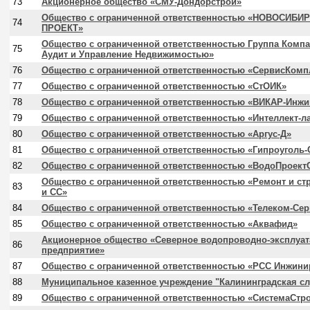
73
Акционерное общество «СМУ-Дондорстрой»
Общество с ограниченной ответственностью «НОВОСИБ
74
ПРОЕКТ»
Общество с ограниченной ответственностью Группа Компа
75
Аудит и Управление Недвижимостью»
76
Общество с ограниченной ответственностью «СервисКомп
77
Общество с ограниченной ответственностью «СтОИК»
78
Общество с ограниченной ответственностью «ВИКАР-Инжи
79
Общество с ограниченной ответственностью «Интеллект-л
80
Общество с ограниченной ответственностью «Аргус-Д»
81
Общество с ограниченной ответственностью «Гипроуголь-
82
Общество с ограниченной ответственностью «ВодоПроект
Общество с ограниченной ответственностью «Ремонт и ст
83
и СС»
84
Общество с ограниченной ответственностью «Телеком-Сер
85
Общество с ограниченной ответственностью «Аквафид»
Акционерное общество «Северное водопроводно-эксплуа
86
предприятие»
87
Общество с ограниченной ответственностью «РСС Инжини
88
Муниципальное казенное учреждение "Калининградская сл
89
Общество с ограниченной ответственностью «СистемаСтр