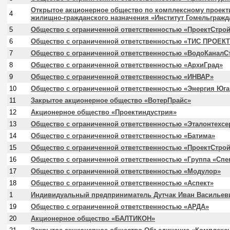
Открытое акционерное общество по комплексному проек
4
жилищно-гражданского назначения «Институт Гомельгражд
5
Общество с ограниченной ответственностью «ПроектСтро
6
Общество с ограниченной ответственностью «ТИС ПРОЕКТ
7
Общество с ограниченной ответственностью «ВодоКаналС
8
Общество с ограниченной ответственностью «АрхиГрад»
9
Общество с ограниченной ответственностью «ИНВАР»
10
Общество с ограниченной ответственностью «Энергия Юга
11
Закрытое акционерное общество «ВотерПрайс»
12
Акционерное общество «Проектиндустрия»
13
Общество с ограниченной ответственностью «Эталонтехсе
14
Общество с ограниченной ответственностью «Батима»
15
Общество с ограниченной ответственностью «ПроектСтро
16
Общество с ограниченной ответственностью «Группа «Спе
17
Общество с ограниченной ответственностью «Модулор»
18
Общество с ограниченной ответственностью «Аспект»
1
Индивидуальный предприниматель Дутчак Иван Васильев
19
Общество с ограниченной ответственностью «АРДА»
20
Акционерное общество «БАЛТИКОН»