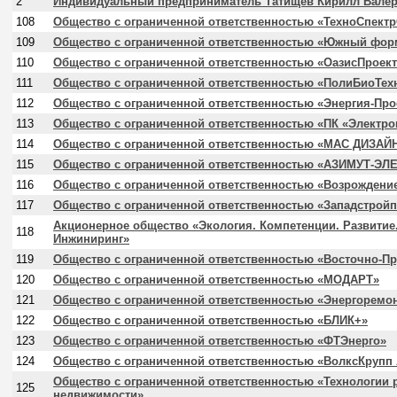
2
Индивидуальный предприниматель Татищев Кирилл Вале
108
Общество с ограниченной ответственностью «ТехноСпект
109
Общество с ограниченной ответственностью «Южный фор
110
Общество с ограниченной ответственностью «ОазисПроект
111
Общество с ограниченной ответственностью «ПолиБиоТех
112
Общество с ограниченной ответственностью «Энергия-Про
113
Общество с ограниченной ответственностью «ПК «Электр
114
Общество с ограниченной ответственностью «МАС ДИЗАЙ
115
Общество с ограниченной ответственностью «АЗИМУТ-Э
116
Общество с ограниченной ответственностью «Возрождение
117
Общество с ограниченной ответственностью «Западстройп
Акционерное общество «Экология. Компетенции. Развитие.
118
Инжиниринг»
119
Общество с ограниченной ответственностью «Восточно-П
120
Общество с ограниченной ответственностью «МОДАРТ»
121
Общество с ограниченной ответственностью «Энергоремо
122
Общество с ограниченной ответственностью «БЛИК+»
123
Общество с ограниченной ответственностью «ФТЭнерго»
124
Общество с ограниченной ответственностью «ВолксКрупп
Общество с ограниченной ответственностью «Технологии 
125
недвижимости»