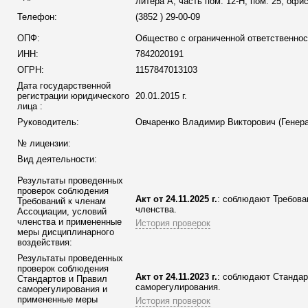
литера А, часть пом. 12-Н, пом. 25, офис
Телефон:
(3852 ) 29-00-09
ОПФ:
Общество с ограниченной ответственно
ИНН:
7842020191
ОГРН:
1157847013103
Дата государственной
регистрации юридического
20.01.2015 г.
лица :
Руководитель:
Овчаренко Владимир Викторович (Генер
№ лицензии:
Вид деятельности:
Результаты проведенных
проверок соблюдения
Акт от 24.11.2025 г.
: соблюдают Требова
Требований к членам
членства.
Ассоциации
, условий
членства и примененные
История проверок
меры дисциплинарного
воздействия:
Результаты проведенных
проверок соблюдения
Акт от 24.11.2023 г.
: соблюдают Стандар
Стандартов и Правил
саморегулирования.
саморегулирования и
примененные меры
История проверок