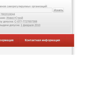
ленов саморегулируемых организаций:
:
7802018044
анию:
ИнвестСтрой
ру допуска:
С-077-7727007308
 выдачи допуска:
1 февраля 2010
формация
Контактная информация