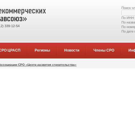
Поиск ч
По ИНН
По назв
2) 339-12-54
По номе
По дате
СРО ЦРАСП
Регионы
Новости
Члены СРО
Ин
Ассоциации СРО «Центр развития строительства»