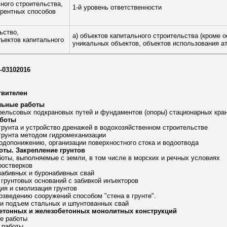
ного строительства,
1-й уровень ответственности
рентных способов
ьство,
а) объектов капитального строительства (кроме 
ъектов капитального
уникальных объектов, объектов использования ат
8-03102016
твителен
ельные работы
 рельсовых подкрановых путей и фундаментов (опоры) стационарных кра
аботы
 грунта и устройство дренажей в водохозяйственном строительстве
 грунта методом гидромеханизации
водопонижению, организации поверхностного стока и водоотвода
оты. Закрепление грунтов
боты, выполняемые с земли, в том числе в морских и речных условиях
 ростверков
 забивных и буронабивных свай
 грунтовых оснований с забивкой инъекторов
ция и смолизация грунтов
возведению сооружений способом "стена в грунте".
 и подъем стальных и шпунтованных свай
бетонных и железобетонных монолитных конструкций
е работы
 работы