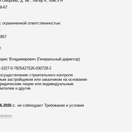
 Обороны, д. 86 , литер К, пом.5 Н
09-67
 ограниченной ответственностью
6
2857
г.
орис Владимирович (Генеральный директор)
2-1027-0-7825427526-030728-2
осуществлению строительного контроля
ым застройщиком или заказчиком на основании
юридическим лицом или индивидуальным
мателем и другие
6.2026 г.
: не соблюдают Требования и условия
оверок