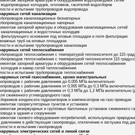
демонтаж запорной арматуры и оборудования водопроводных сетей
о водопроводных колодцев, оголовков, гасителей водосборов
олости и испытание трубопроводов водопровода
 наружных сетей канализации
рубопроводов канализационных безнапорных
рубопроводов канализационных напорных
демонтаж запорной арматуры и оборудования канализационных сетей
о канализационных и водосточных колодцев
во фильтрующего основания под иловые площадки и поля фильтрации
ренажных труб на иловых площадках
олости и испытание трубопроводов канализации
 наружных сетей теплоснабжения
рубопроводов теплоснабжения с температурой теплоносителя до 115 гра
рубопроводов теплоснабжения с температурой теплоносителя 115 градус
демонтаж запорной арматуры и оборудования сетей теплоснабжения
о колодцев и камер сетей теплоснабжения
олости и испытание трубопроводов теплоснабжения
 наружных сетей газоснабжения, кроме магистральных
азопроводов с рабочим давлением до 0,005 МПа включительно
азопроводов с рабочим давлением от 0,005 МПа до 0,3 МПа включительн
азопроводов с рабочим давлением от 0,3 МПа до 1,2 МПа включительно (д
ля сжиженного углеводородного газа)
 сборников конденсата гидрозатворов и компенсаторов на газо проводах
демонтаж газорегуляторных пунктов и установок
демонтаж резервуарных и групповых баллонных установок сжиженного га
провода в здания и сооружения
демонтаж газового оборудования потребителей, использующих природны
д давлением в действующие газопроводы, отключение и заглушка под д
полости и испытание газопроводов
 наружных электрических сетей и линий связи