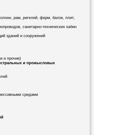
олонн, рам, ригелей, ферм, балок, плит,
ропроводов, санитарно-технических кабин
ций зданий и сооружений
и и прочие)
гистральных и промысловых
елий
грессивными средами
ий