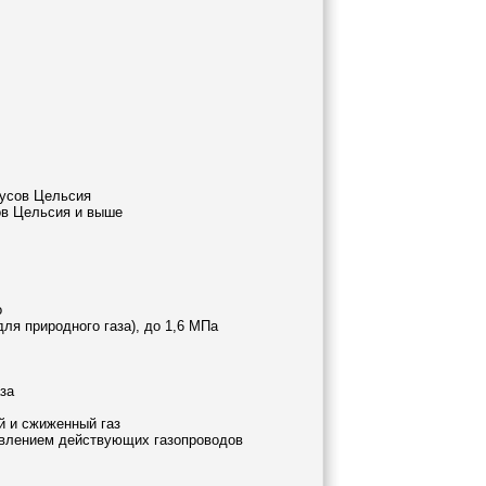
дусов Цельсия
ов Цельсия и выше
о
ля природного газа), до 1,6 МПа
за
й и сжиженный газ
авлением действующих газопроводов