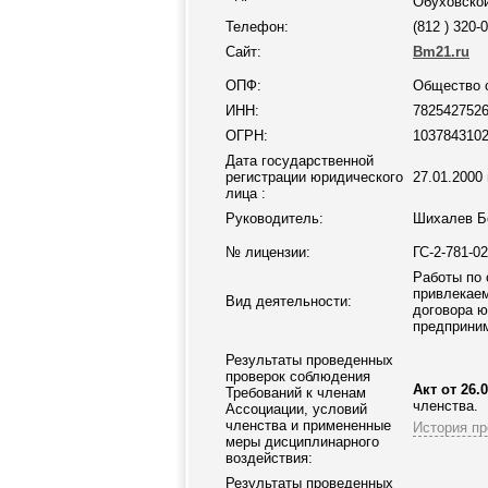
Обуховской
Телефон:
(812 ) 320-
Сайт:
Bm21.ru
ОПФ:
Общество с
ИНН:
782542752
ОГРН:
103784310
Дата государственной
регистрации юридического
27.01.2000 
лица :
Руководитель:
Шихалев Б
№ лицензии:
ГС-2-781-0
Работы по 
привлекаем
Вид деятельности:
договора 
предприни
Результаты проведенных
проверок соблюдения
Акт от 26.0
Требований к членам
членства.
Ассоциации
, условий
членства и примененные
История пр
меры дисциплинарного
воздействия:
Результаты проведенных