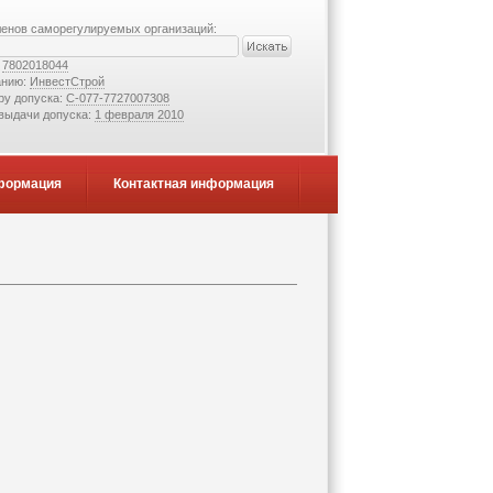
ленов саморегулируемых организаций:
:
7802018044
анию:
ИнвестСтрой
ру допуска:
С-077-7727007308
 выдачи допуска:
1 февраля 2010
формация
Контактная информация