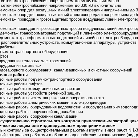
о сетей электроснабжения напряжением до 35 кВ включительно
о сетей электроснабжения напряжением до 330 кВ включительно
демонтаж опор для воздушных линий электропередачи напряжением до 3
демонтаж опор для воздушных линий электропередачи напряжением до 5
демонтаж проводов и грозозащитных тросов воздушных линий электропе
 демонтаж проводов и грозозащитных тросов воздушных линий электроп
и демонтаж трансформаторных подстанций и линейного электрооборудов
и демонтаж трансформаторных подстанций и линейного электрооборудов
а распределительных устройств, коммутационной аппаратуры, устройств
 работы
дъемно-транспортного оборудования
ифтов
орудования тепловых электростанций
орудования котельных
одозаборного оборудования, канализационных и очистных сооружений
дочные работы
дочные работы подъемно-транспортного оборудования
адочные работы лифтов
адочные работы коммутационных аппаратов
дочные работы устройств релейной защиты
дочные работы систем напряжения и оперативного тока
дочные работы электрических машин и электроприводов
адочные работы оборудования водоочистки и оборудования химводоподг
ладочные работы сооружений водоснабжения
адочные работы сооружений канализации
 осуществлению строительного контроля привлекаемым застройщико
ическим лицом или индивидуальным предпринимателем
ный контроль за общестроительными работами (группы видов работ N 1-3, 
ый контроль за работами в области водоснабжения и канализации (вид раб