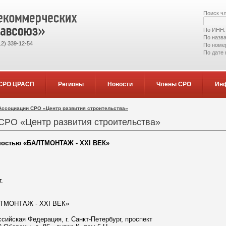
Поиск ч
По ИНН
По назв
2) 339-12-54
По номе
По дате
СРО ЦРАСП
Регионы
Новости
Члены СРО
Ин
Ассоциации СРО «Центр развития строительства»
СРО «Центр развития строительства»
нностью «БАЛТМОНТАЖ - XXI ВЕК»
г.
ТМОНТАЖ - XXI ВЕК»
ссийская Федерация, г. Санкт-Петербург, проспект