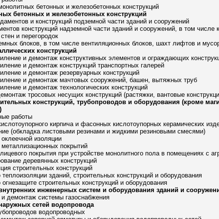
 монолитных бетонных и железобетонных конструкций
рных бетонных и железобетонных конструкций
даментов и конструкций подземной части зданий и сооружений
ментов конструкций надземной части зданий и сооружений, в том числе к
 стен и перегородок
емных блоков, в том числе вентиляционных блоков, шахт лифтов и мусо
аллических конструкций
силение и демонтаж конструктивных элементов и ограждающих конструк
силение и демонтаж конструкций транспортных галерей
силение и демонтаж резервуарных конструкций
силение и демонтаж мачтовых сооружений, башен, вытяжных труб
силение и демонтаж технологических конструкций
демонтаж тросовых несущих конструкций (растяжки, вантовые конструкци
роительных конструкций, трубопроводов и оборудования (кроме ма
)
ные работы
 кислотоупорного кирпича и фасонных кислотоупорных керамических изд
ние (обкладка листовыми резинами и жидкими резиновыми смесями)
о оклеечной изоляции
о металлизационных покрытий
 лицевого покрытия при устройстве монолитного пола в помещениях с а
рование деревянных конструкций
яция строительных конструкций
о теплоизоляции зданий, строительных конструкций и оборудования
о огнезащите строительных конструкций и оборудования
 внутренних инженерных систем и оборудования зданий и сооружен
о и демонтаж системы газоснабжения
 наружных сетей водопровода
рубопроводов водопроводных