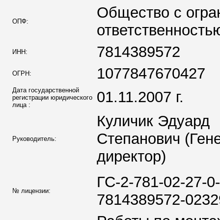
Общество с огра
ОПФ:
ответственность
7814389572
ИНН:
1077847670427
ОГРН:
Дата государственной
01.11.2007 г.
регистрации юридического
лица :
Куличик Эдуард
Степанович (Ген
Руководитель:
директор)
ГС-2-781-02-27-0-
№ лицензии:
7814389572-0232