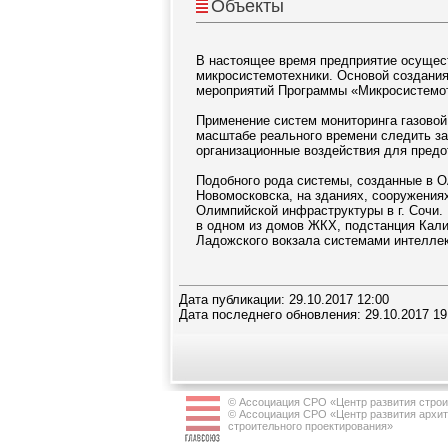
Объекты
В настоящее время предприятие осущест
микросистемотехники. Основой создания
мероприятий Программы «Микросистемот
Применение систем мониторинга газовой
масштабе реального времени следить з
организационные воздействия для предо
Подобного рода системы, созданные в О
Новомосковска, на зданиях, сооружениях
Олимпийской инфраструктуры в г. Сочи. 
в одном из домов ЖКХ, подстанция Кали
Ладожского вокзала системами интеллек
Дата публикации: 29.10.2017 12:00
Дата последнего обновления: 29.10.2017 19
© Ассоциация СРО «Центр развития строи
© Ассоциация СРО «Центр развития архит
строительного проектирования»