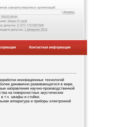
ленов саморегулируемых организаций:
:
7802018044
анию:
ИнвестСтрой
ру допуска:
С-077-7727007308
 выдачи допуска:
1 февраля 2010
формация
Контактная информация
азработки инновационных технологий
иболее динамично развивающегося в мире,
вые направления научно-производственной
ства на поверхностных акустических
в т.ч. шкафы и стойки;
льная аппаратура и приборы электронной