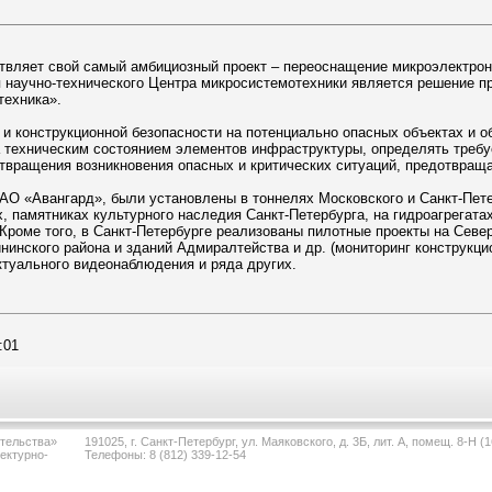
вляет свой самый амбициозный проект – переоснащение микроэлектрон
 научно-технического Центра микросистемотехники является решение п
ехника».
 и конструкционной безопасности на потенциально опасных объектах и о
а техническим состоянием элементов инфраструктуры, определять треб
твращения возникновения опасных и критических ситуаций, предотвращ
АО «Авангард», были установлены в тоннелях Московского и Санкт-Петер
, памятниках культурного наследия Санкт-Петербурга, на гидроагрегат
Кроме того, в Санкт-Петербурге реализованы пилотные проекты на Север
нинского района и зданий Адмиралтейства и др. (мониторинг конструкци
туального видеонаблюдения и ряда других.
:01
тельства»
191025, г. Санкт-Петербург, ул. Маяковского, д. 3Б, лит. А, помещ. 8-Н (1
ектурно-
Телефоны: 8 (812) 339-12-54