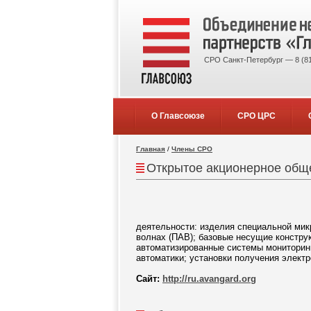
СРО Санкт-Петербург — 8 (81
О Главсоюзе
СРО ЦРС
Главная
/
Члены СРО
Открытое акционерное общ
деятельности: изделия специальной мик
волнах (ПАВ); базовые несущие конструк
автоматизированные системы мониторинг
автоматики; установки получения элект
Сайт:
http://ru.avangard.org