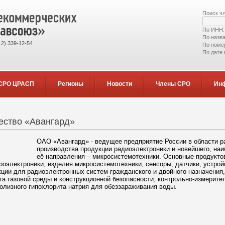
Поиск ч
По ИНН
По назв
2) 339-12-54
По номе
По дате
СРО ЦРАСП
Регионы
Новости
Члены СРО
Ин
ество «Авангард»
ОАО «Авангард» - ведущее предприятие России в области р
производства продукции радиоэлектроники и новейшего, на
её направления – микросистемотехники. Основные продукто
роэлектроники, изделия микросистемотехники, сенсоры, датчики, устрой
ции для радиоэлектронных систем гражданского и двойного назначения, 
а газовой среды и конструкционной безопасности; контрольно-измерите
ролизного гипохлорита натрия для обеззараживания воды.