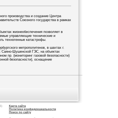
ного производства и создание Центра
равительств Союзного государства в рамках
бъектах жизнеобеспечения позволяет в
уемые управляющие технические и
ать техногенные катастрофы.
бургского метрополитенов, в шахтах г.
ах Саяно-Шушенской ГЭС, на объектах
ном пр. (мониторинг газовой безопасности)
онной безопасности), оснащение
6)
Карта сайта
Политика конфиденциальности
Поиск по сайту