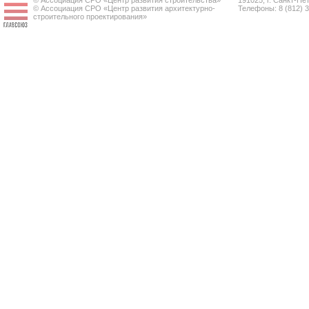
© Ассоциация СРО «Центр развития строительства»
191025, г. Санкт-Пет
© Ассоциация СРО «Центр развития архитектурно-
Телефоны: 8 (812) 
строительного проектирования»