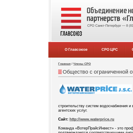
СРО Санкт-Петербург — 8 (81
О Главсоюзе
СРО ЦРС
Главная
/
Члены СРО
Общество с ограниченной 
строительству систем водоснабжения и 
агентских услуг.
Сайт:
http://www.waterprice.ru
Команда «ВотерПрайсИнвест» - это проф
подтверждается соответствующими дип