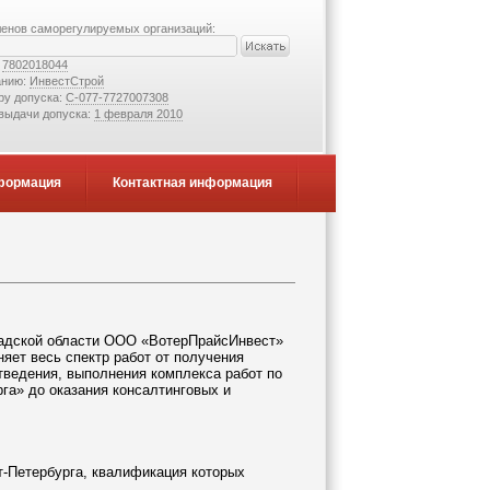
ленов саморегулируемых организаций:
:
7802018044
анию:
ИнвестСтрой
ру допуска:
С-077-7727007308
 выдачи допуска:
1 февраля 2010
формация
Контактная информация
градской области ООО «ВотерПрайсИнвест»
яет весь спектр работ от получения
тведения, выполнения комплекса работ по
га» до оказания консалтинговых и
-Петербурга, квалификация которых