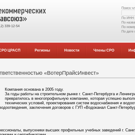
Поиск ч
По ИНН
По назв
2) 339-12-54
По номе
По дате
СРО ЦРАСП
Регионы
Новости
Члены СРО
Ин
ответственностью «ВотерПрайсИнвест»
Компания основана в 2005 году.
За годы работы на строительном рынке г. Санкт-Петербурга и Ленин
превратилось в многопрофильную компанию, которая успешно выполн
технических условий, проектирования систем водоснабжения и водоо
водоотведения, заключения договоров с ГУП «Водоканал Санкт-Петербур
ессионалы, выпускники высших профильных учебных заведений г. Санкт
ломами и сертификатами.