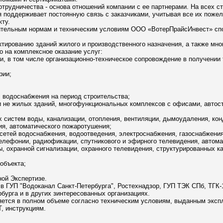
трудничества - основа отношений компании с ее партнерами. На всех с
я поддерживает постоянную связь с заказчиками, учитывая все их поже
ту.
оительным нормам и техническим условиям ООО «ВотерПрайсИнвест» сп
ктированию зданий жилого и производственного назначения, а также мн
 на комплексное оказание услуг:
и, в том числе организационно-техническое сопровождение в получении
рии;
, водоснабжения на период строительства;
и не жилых зданий, многофункциональных комплексов с офисами, авто
х систем воды, канализации, отопления, вентиляции, дымоудаления, кон
я, автоматического пожаротушения;
сетей водоснабжения, водоотведения, электроснабжения, газоснабжения
телефонии, радиофикации, спутникового и эфирного телевидения, автома
, охранной сигнализации, охранного телевидения, структурированных к
 объекта;
ной Экспертизе.
в ГУП "Водоканал Санкт-Петербурга", Ростехнадзор, ГУП ТЭК СПб, ТГК
бурга и в других зинтересованных организациях.
яется в полном объеме согласно техническим условиям, выданным эксп
, инструкциям.