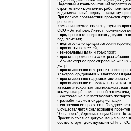
Надежный и взаимовыгодный характер со
строительно - монтажных работ компани
индивидуальный подход к каждому проек
При полном соответствии проектов стр
решения.
Компания предоставляет услуги по прое
ООО «ВотерПрайсИнвест» ориентировано
• предпроектная подготовка документаци
подключения;
• подготовка концепции затройки террито
• проект выноса сетей;
• генеральный план и транспорт;
• проекты временного электроснабжения
• Архитектурное проектирование жилых 
услуг;
• проектирование внутренних инженерны
электрооборудования и электроосвящени
• проектирование наружных инженерных 
• проектирование слаботочных систем: 
автоматической противопожарной защиты
коммуникаций, комплексной автоматики;
• составление энергетического паспорта
• разработка сметной документации;
• согласование проектов в Государствен
Осуществляется согласование проектов 
"Ленэнерго", Администрации Санкт-Петер
Проектно-сметная документация выполн
соответствует действующим СНиП, ГОСТ