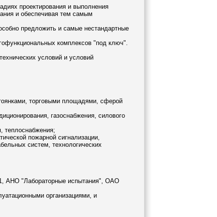
тадиях проектирования и выполнения
лания и обеспечивая тем самым
особно предложить и самые нестандартные
огофункциональных комплексов "под ключ".
 технических условий и условий
стоянками, торговыми площадями, сферой
диционирования, газоснабжения, силового
, теплоснабжения;
тической пожарной сигнализации,
абельных систем, технологических
-1, АНО "Лабораторные испытания", ОАО
луатационными организациями, и