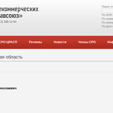
Поиск ч
По ИНН
По назв
2) 339-12-54
По номе
По дате
СРО ЦРАСП
Регионы
Новости
Члены СРО
Ин
ая область
иколаевич