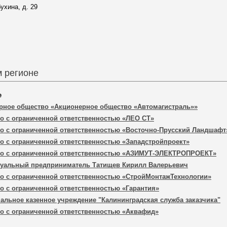
ухина, д. 29
 регионе
е
рное общество «Акционерное общество «Автомагистраль»»
о с ограниченной ответственностью «ЛЕО СТ»
о с ограниченной ответственностью «Восточно-Прусский Ландшафт
о с ограниченной ответственностью «Западстройпроект»
о с ограниченной ответственностью «АЗИМУТ-ЭЛЕКТРОПРОЕКТ»
уальный предприниматель Татищев Кирилл Валерьевич
о с ограниченной ответственностью «СтройМонтажТехнологии»
о с ограниченной ответственностью «Гарантия»
альное казенное учреждение "Калининградская служба заказчика"
о с ограниченной ответственностью «Аквафид»