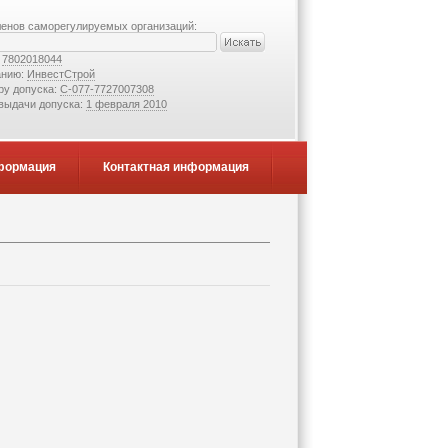
ленов саморегулируемых организаций:
:
7802018044
анию:
ИнвестСтрой
ру допуска:
С-077-7727007308
 выдачи допуска:
1 февраля 2010
формация
Контактная информация