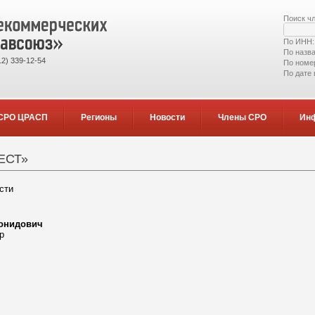
Поиск ч
По ИНН
По назв
2) 339-12-54
По номе
По дате
СРО ЦРАСП
Регионы
Новости
Члены СРО
Ин
ЕСТ»
сти
онидович
р