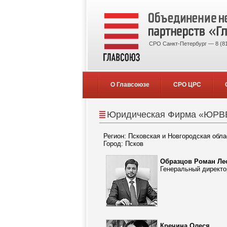
СРО Санкт-Петербург — 8 (81
О Главсоюзе
СРО ЦРС
Юридическая Фирма «ЮРВ
Регион: Псковская и Новгородская обла
Город: Псков
Образцов Роман Ле
Генеральный директо
Кречина Олеся