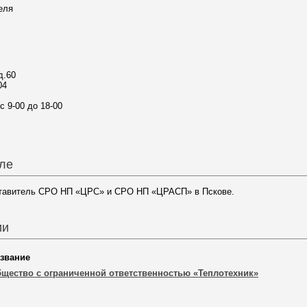
еля
д.60
04
с 9-00 до 18-00
ле
тавитель СРО НП «ЦРС» и СРО НП «ЦРАСП» в Пскове.
ии
звание
щество с ограниченной ответственностью «Теплотехник»