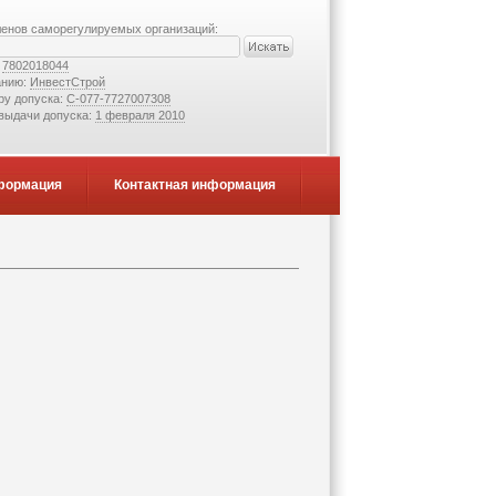
ленов саморегулируемых организаций:
:
7802018044
анию:
ИнвестСтрой
ру допуска:
С-077-7727007308
 выдачи допуска:
1 февраля 2010
формация
Контактная информация