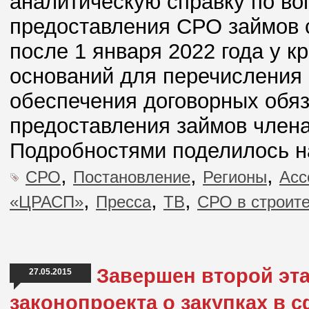
аналитическую справку по во
предоставления СРО займов 
после 1 января 2022 года у к
оснований для перечисления
обеспечения договорных обяз
предоставления займов член
Подробностями поделилось н
,
,
,
СРО
Постановление
Регионы
Асс
,
,
,
«ЦРАСП»
Пресса
ТВ
СРО в строит
Завершен второй эт
27.05.2015
законопроекта о закупках в 