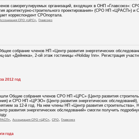
ленов саморегулируемых организаций, входящих в ОНП «Главсоюз»: СРО
ия архитектурно-строительного проектирования» (СРО НП «ЦРАСП») и С
ает корреспондент СРОпортала.
,
Ассоциация СРО «ЦРС»
Главсоюз
 Общее собрание членов НП «Центр развития энергетических обследовани
ц-зал «Дейнека», 2-ой этаж гостиницы «Holiday Inn». Регистрация участн
за 2012 год
прошли Общие собрания членов СРО НП «ЦРС» (Центр развития строител
ания) и СРО НП «ЦРЭО» (Центр развития энергетических обследований)
ятием за 12-й год. На нем члены НП «Центр развития строительства», Н
ентр развития энергетических обследований» смогли получить подробн
оду.
,
,
,
ЦРАСП»
Ассоциация СРО «ЦРС»
СРО
Главсоюз
ги года