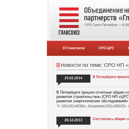
СРО Санкт-Петербург — 8 (81
О Главсоюзе
СРО ЦРС
Новости по теме: СРО НП
В Петербурге прошл
25.02.2014
В Петербурге прошли отчетные общие с
развития строительства» (СРО НП «ЦРС
развития энергетических обследований
,
,
СРО НП «ЦРЭО»
Ассоциация СРО «ЦРАСП»
Состоялись общие с
26.12.2013