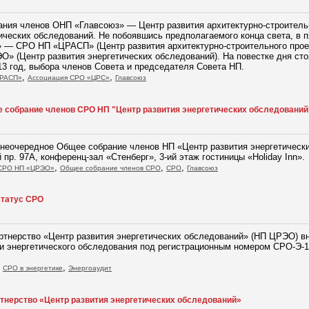
ния членов ОНП «Главсоюз» — Центр развития архитектурно-строительн
ических обследований. Не побоявшись предполагаемого конца света, в п
 — СРО НП «ЦРАСП» (Центр развития архитектурно-строительного прое
О» (Центр развития энергетических обследований). На повестке дня ст
13 год, выбора членов Совета и председателя Совета НП.
,
,
ЦРАСП»
Ассоциация СРО «ЦРС»
Главсоюз
 собрание членов СРО НП "Центр развития энергетических обследований
я внеочередное Общее собрание членов НП «Центр развития энергетичес
й пр. 97А, конференц-зал «Стенберг», 3-ий этаж гостиницы «Holiday Inn».
,
,
,
СРО НП «ЦРЭО»
Общее собрание членов СРО
СРО
Главсоюз
татус СРО
артнерство «Центр развития энергетических обследований» (НП ЦРЭО) в
и энергетического обследования под регистрационным номером СРО-Э-1
,
,
СРО в энергетике
Энергоаудит
тнерство «Центр развития энергетических обследований»