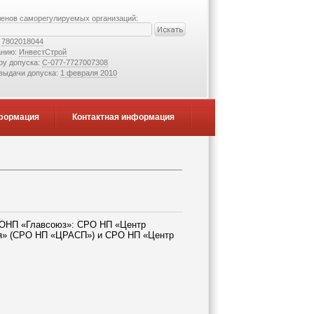
ленов саморегулируемых организаций:
:
7802018044
анию:
ИнвестСтрой
ру допуска:
С-077-7727007308
 выдачи допуска:
1 февраля 2010
формация
Контактная информация
в ОНП «Главсоюз»: СРО НП «Центр
ния» (СРО НП «ЦРАСП») и СРО НП «Центр