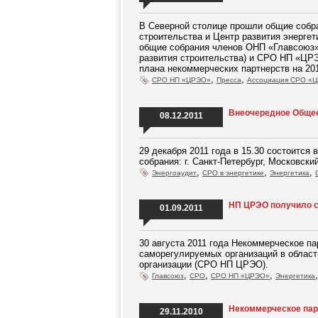
В Северной столице прошли общие собра
строительства и Центр развития энергет
общие собрания членов ОНП «Главсоюз»
развития строительства) и СРО НП «ЦРЭ
плана некоммерческих партнерств на 20
,
,
СРО НП «ЦРЭО»
Пресса
Ассоциация СРО «
Внеочередное Общее
08.12.2011
29 декабря 2011 года в 15.30 состоитс
собрания: г. Санкт-Петербург, Московски
,
,
,
Энергоаудит
СРО в энергетике
Энергетика
НП ЦРЭО получило с
01.09.2011
30 августа 2011 года Некоммерческое п
саморегулируемых организаций в област
организации (СРО НП ЦРЭО).
,
,
,
Главсоюз
СРО
СРО НП «ЦРЭО»
Энергетика
Некоммерческое пар
29.11.2010