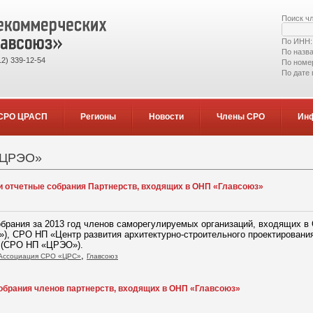
Поиск ч
По ИНН
По назв
2) 339-12-54
По номе
По дате
СРО ЦРАСП
Регионы
Новости
Члены СРО
Ин
 «ЦРЭО»
и отчетные собрания Партнерств, входящих в ОНП «Главсоюз»
обрания за 2013 год членов саморегулируемых организаций, входящих 
»), СРО НП «Центр развития архитектурно-строительного проектирова
» (СРО НП «ЦРЭО»).
,
Ассоциация СРО «ЦРС»
Главсоюз
обрания членов партнерств, входящих в ОНП «Главсоюз»