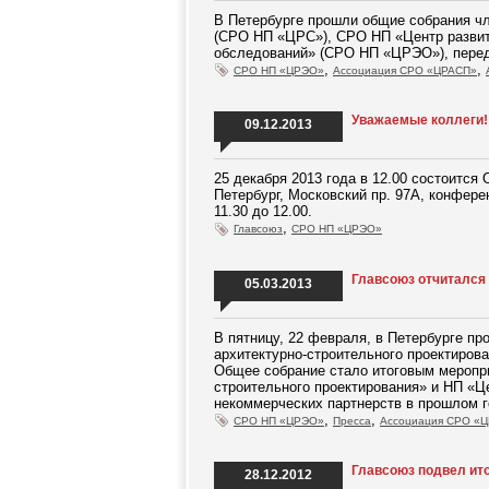
В Петербурге прошли общие собрания ч
(СРО НП «ЦРС»), СРО НП «Центр развит
обследований» (СРО НП «ЦРЭО»), перед
,
,
СРО НП «ЦРЭО»
Ассоциация СРО «ЦРАСП»
Уважаемые коллеги!
09.12.2013
25 декабря 2013 года в 12.00 состоится
Петербург, Московский пр. 97А, конферен
11.30 до 12.00.
,
Главсоюз
СРО НП «ЦРЭО»
Главсоюз отчитался 
05.03.2013
В пятницу, 22 февраля, в Петербурге 
архитектурно-строительного проектиров
Общее собрание стало итоговым меропри
строительного проектирования» и НП «Ц
некоммерческих партнерств в прошлом г
,
,
СРО НП «ЦРЭО»
Пресса
Ассоциация СРО «
Главсоюз подвел ито
28.12.2012