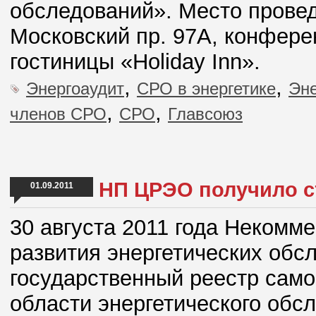
обследований». Место проведе
Московский пр. 97А, конфере
гостиницы «Holiday Inn».
,
,
Энергоаудит
СРО в энергетике
Эне
,
,
членов СРО
СРО
Главсоюз
НП ЦРЭО получило с
01.09.2011
30 августа 2011 года Некомм
развития энергетических обс
государственный реестр само
области энергетического обс