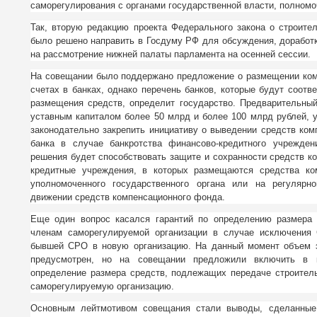
саморегулирования с органами государственной власти, полном
Так, вторую редакцию проекта Федерального закона о строит
было решено направить в Госдуму РФ для обсуждения, доработк
на рассмотрение нижней палаты парламента на осенней сессии.
На совещании было поддержано предложение о размещении ко
счетах в банках, однако перечень банков, которые будут соот
размещения средств, определит государство. Предварительны
уставным капиталом более 50 млрд и более 100 млрд рублей, 
законодательно закрепить инициативу о выведении средств ком
банка в случае банкротства финансово-кредитного учрежден
решения будет способствовать защите и сохранности средств к
кредитные учреждения, в которых размещаются средства к
уполномоченного государственного органа или на регуляр
движении средств компенсационного фонда.
Еще один вопрос касался гарантий по определению размера 
членам саморегулируемой организации в случае исключения 
бывшей СРО в новую организацию. На данный момент объем э
предусмотрен, но на совещании предложили включить в к
определение размера средств, подлежащих передаче строител
саморегулируемую организацию.
Основным лейтмотивом совещания стали выводы, сделанные 