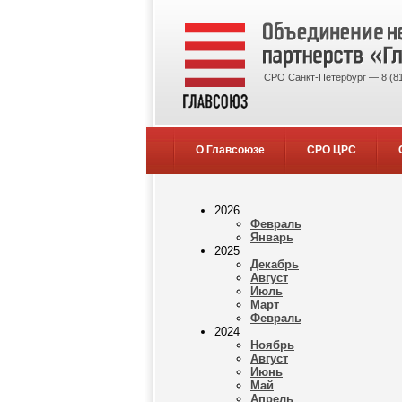
СРО Санкт-Петербург — 8 (81
О Главсоюзе
СРО ЦРС
2026
Февраль
Январь
2025
Декабрь
Август
Июль
Март
Февраль
2024
Ноябрь
Август
Июнь
Май
Апрель