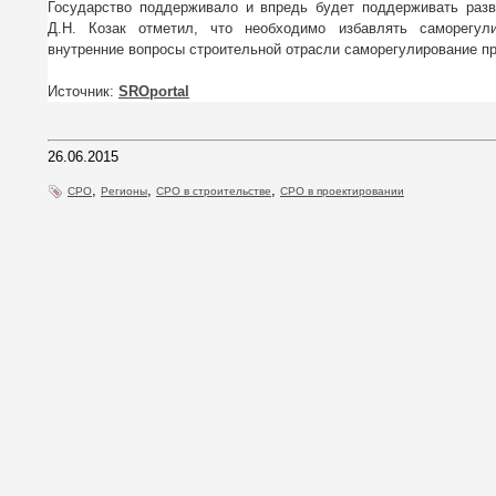
Государство поддерживало и впредь будет поддерживать разв
Д.Н. Козак отметил, что необходимо избавлять саморегул
внутренние вопросы строительной отрасли саморегулирование п
Источник:
SROportal
26.06.2015
,
,
,
СРО
Регионы
СРО в строительстве
СРО в проектировании