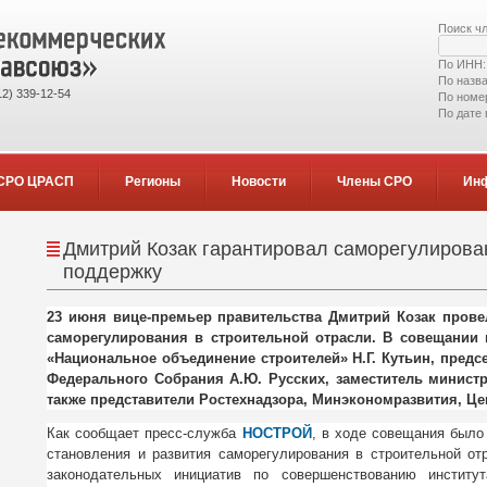
Поиск ч
По ИНН
По назв
2) 339-12-54
По номе
По дате
СРО ЦРАСП
Регионы
Новости
Члены СРО
Ин
Дмитрий Козак гарантировал саморегулиров
поддержку
23 июня вице-премьер правительства Дмитрий Козак пров
саморегулирования в строительной отрасли. В совещании 
«Национальное объединение строителей» Н.Г. Кутьин, предс
Федерального Собрания А.Ю. Русских, заместитель министр
также представители Ростехнадзора, Минэкономразвития, Це
Как сообщает пресс-служба
НОСТРОЙ
, в ходе совещания было
становления и развития саморегулирования в строительной от
законодательных инициатив по совершенствованию институт