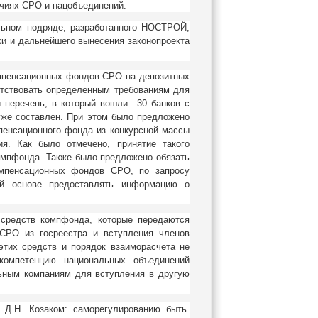
очиях СРО и нацобъединений.
ельном подряде, разработанного НОСТРОЙ,
и и дальнейшего вынесения законопроекта
мпенсационных фондов СРО на депозитных
ветствовать определенным требованиям для
й перечень, в который вошли 30 банков с
уже составлен. При этом было предложено
пенсационного фонда из конкурсной массы
ия. Как было отмечено, принятие такого
омпфонда. Также было предложено обязать
омпенсационных фондов СРО, по запросу
ной основе предоставлять информацию о
средств компфонда, которые передаются
СРО из госреестра и вступления членов
тих средств и порядок взаиморасчета не
омпетенцию национальных объединений
ьным компаниям для вступления в другую
Д.Н. Козаком: саморегулированию быть.