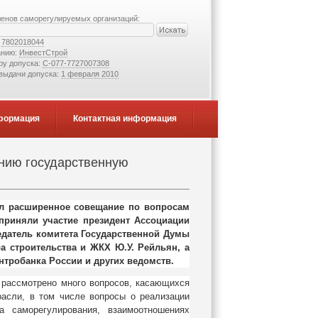
ленов саморегулируемых организаций:
:
7802018044
анию:
ИнвестСтрой
ру допуска:
С-077-7727007308
 выдачи допуска:
1 февраля 2010
формация
Контактная информация
анию государственную
ел расширенное совещание по вопросам
приняли участие президент Ассоциации
едатель комитета Государственной Думы
а строительства и ЖКХ Ю.У. Рейльян, а
нтробанка России и других ведомств.
 рассмотрено много вопросов, касающихся
расли, в том числе вопросы о реализации
а саморегулирования, взаимоотношениях