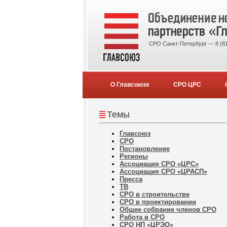
СРО Санкт-Петербург — 8 (81
О Главсоюзе
СРО ЦРС
Темы
Главсоюз
СРО
Постановление
Регионы
Ассоциация СРО «ЦРС»
Ассоциация СРО «ЦРАСП»
Пресса
ТВ
СРО в строительстве
СРО в проектировании
Общее собрание членов СРО
Работа в СРО
СРО НП «ЦРЭО»