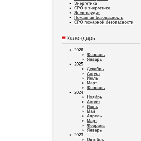
Энергетика
СРО в энергетике
Энергоаудит
Пожарная безопасность
СРО пожарной безопасности
Календарь
2026
Февраль
Январь
2025
Декабрь
Август
Июль
Март
Февраль
2024
Ноябрь
Август
Июнь
Май
Апрель
Март
Февраль
Январь
2023
Октябрь