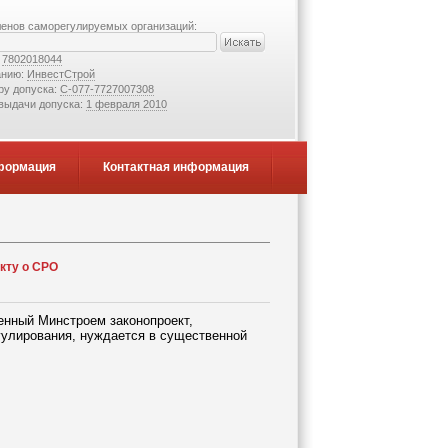
ленов саморегулируемых организаций:
:
7802018044
анию:
ИнвестСтрой
ру допуска:
С-077-7727007308
 выдачи допуска:
1 февраля 2010
формация
Контактная информация
кту о СРО
енный Минстроем законопроект,
гулирования, нуждается в существенной