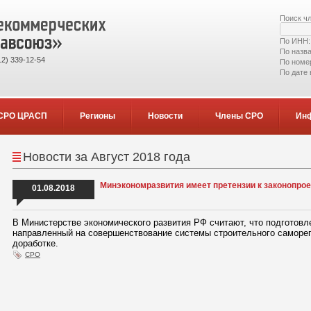
Поиск ч
По ИНН
По назв
2) 339-12-54
По номе
По дате
СРО ЦРАСП
Регионы
Новости
Члены СРО
Ин
Новости за Август 2018 года
Минэкономразвития имеет претензии к законопрое
01.08.2018
В Министерстве экономического развития РФ считают, что подготовл
направленный на совершенствование системы строительного саморе
доработке.
СРО