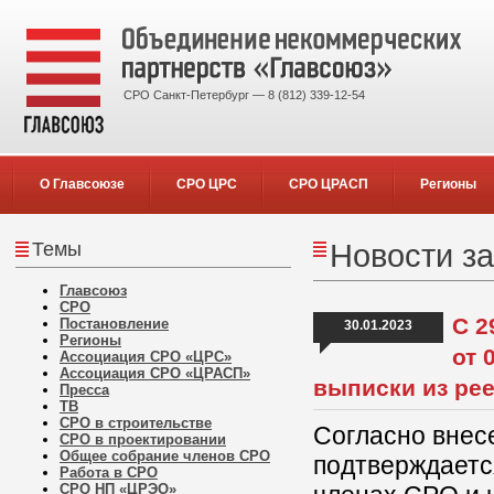
СРО Санкт-Петербург — 8 (812) 339-12-54
О Главсоюзе
СРО ЦРС
СРО ЦРАСП
Регионы
Темы
Новости за
Главсоюз
СРО
С 2
Постановление
30.01.2023
Регионы
от 
Ассоциация СРО «ЦРС»
Ассоциация СРО «ЦРАСП»
выписки из ре
Пресса
ТВ
СРО в строительстве
Согласно внес
СРО в проектировании
Общее собрание членов СРО
подтверждаетс
Работа в СРО
СРО НП «ЦРЭО»