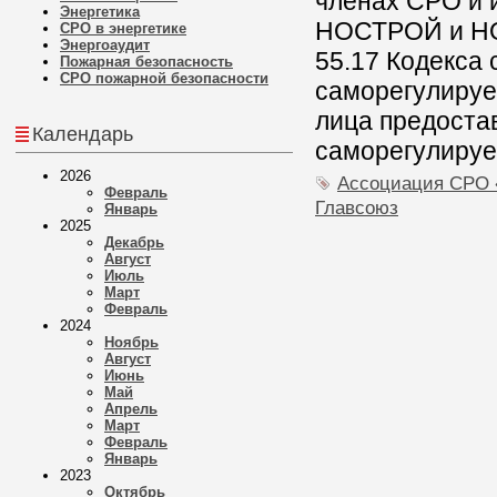
членах СРО и 
Энергетика
НОСТРОЙ и НОП
СРО в энергетике
Энергоаудит
55.17 Кодекса 
Пожарная безопасность
СРО пожарной безопасности
саморегулируе
лица предоста
Календарь
саморегулируе
2026
Ассоциация СРО
Февраль
Главсоюз
Январь
2025
Декабрь
Август
Июль
Март
Февраль
2024
Ноябрь
Август
Июнь
Май
Апрель
Март
Февраль
Январь
2023
Октябрь