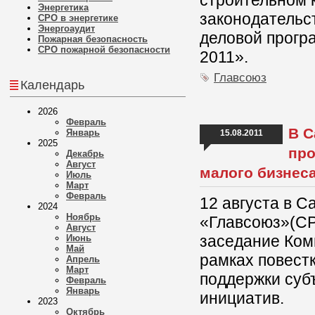
строительном 
Энергетика
законодательс
СРО в энергетике
Энергоаудит
деловой прогр
Пожарная безопасность
СРО пожарной безопасности
2011».
Главсоюз
Календарь
2026
Февраль
В С
Январь
15.08.2011
2025
про
Декабрь
Август
малого бизнес
Июль
Март
Февраль
12 августа в 
2024
Ноябрь
«Главсоюз»(СР
Август
заседание Ком
Июнь
Май
рамках повест
Апрель
Март
поддержки суб
Февраль
Январь
инициатив.
2023
Октябрь