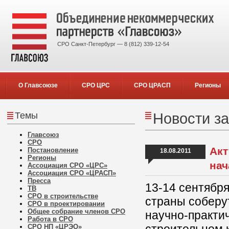
СРО Санкт-Петербург — 8 (812) 339-12-54
О Главсоюзе
СРО ЦРС
СРО ЦРАСП
Регионы
Темы
Новости за
Главсоюз
СРО
Акт
Постановление
18.08.2011
Регионы
нач
Ассоциация СРО «ЦРС»
Ассоциация СРО «ЦРАСП»
Пресса
13-14 сентябр
ТВ
СРО в строительстве
страны соберут
СРО в проектировании
Общее собрание членов СРО
научно-практи
Работа в СРО
СРО НП «ЦРЭО»