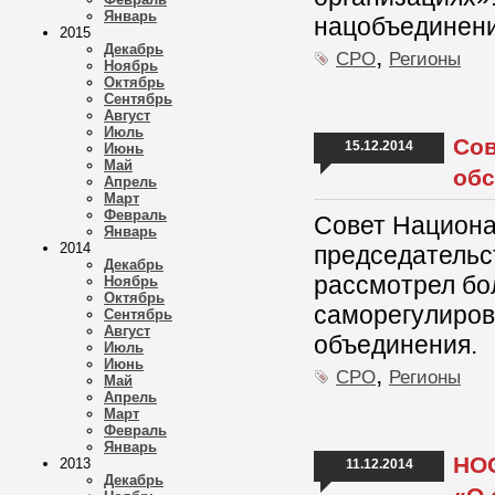
Январь
нацобъединени
2015
Декабрь
,
СРО
Регионы
Ноябрь
Октябрь
Сентябрь
Август
Июль
Сов
15.12.2014
Июнь
Май
обс
Апрель
Март
Февраль
Совет Национа
Январь
2014
председательс
Декабрь
рассмотрел бо
Ноябрь
Октябрь
саморегулиров
Сентябрь
Август
объединения.
Июль
Июнь
,
СРО
Регионы
Май
Апрель
Март
Февраль
Январь
НОС
2013
11.12.2014
Декабрь