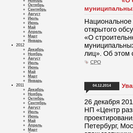
«О 
Ноябрь
Октябрь
муниципальны
Сентябрь
Август
Июль
Национальное 
Июнь
Май
открытого обс
Апрель
«О строительн
Март
Январь
муниципальных
2012
Декабрь
лиц». Об этом
Ноябрь
Август
СРО
Июль
Июнь
Май
Март
Январь
Ува
2011
04.12.2014
Декабрь
Ноябрь
Октябрь
26 декабря 201
Сентябрь
Август
НП «Центр раз
Июль
Июнь
проектирования
Май
Петербург, Мос
Апрель
Март