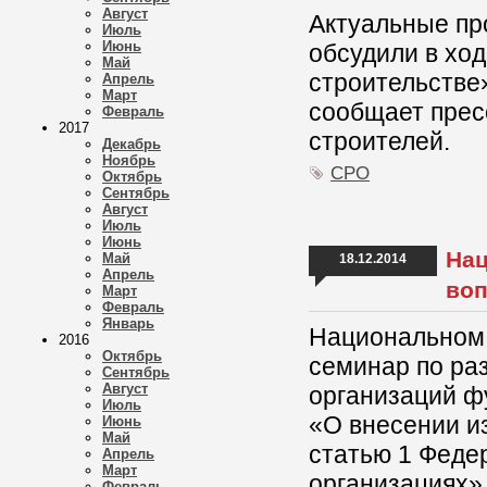
Август
Актуальные пр
Июль
Июнь
обсудили в ход
Май
строительстве
Апрель
Март
сообщает прес
Февраль
2017
строителей.
Декабрь
Ноябрь
СРО
Октябрь
Сентябрь
Август
Июль
Июнь
Нац
Май
18.12.2014
Апрель
воп
Март
Февраль
Январь
Национальном 
2016
Октябрь
семинар по ра
Сентябрь
Август
организаций 
Июль
«О внесении и
Июнь
Май
статью 1 Феде
Апрель
Март
организациях»
Февраль