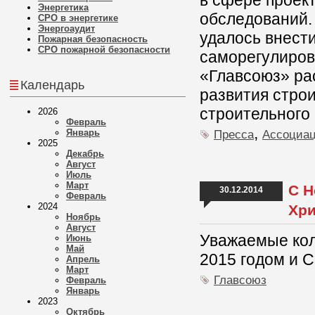
в сфере проект
Энергетика
обследований.
СРО в энергетике
Энергоаудит
удалось внест
Пожарная безопасность
СРО пожарной безопасности
саморегулиров
«Главсоюз» ра
Календарь
развития стро
строительного
2026
Февраль
,
Январь
Пресса
Ассоциа
2025
Декабрь
Август
Июль
Март
С Н
30.12.2014
Февраль
2024
Хр
Ноябрь
Август
Уважаемые кол
Июнь
Май
2015 годом и 
Апрель
Март
Главсоюз
Февраль
Январь
2023
Октябрь