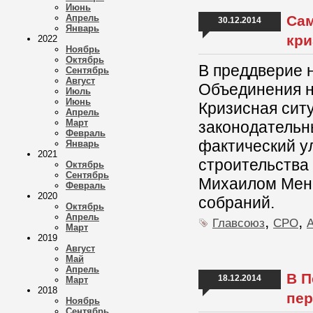
Июнь
Апрель
Сам
30.12.2014
Январь
кри
2022
Ноябрь
Октябрь
В преддверие 
Сентябрь
Август
Объединения н
Июль
Июнь
Кризисная сит
Апрель
Март
законодательн
Февраль
фактический у
Январь
2021
строительства
Октябрь
Сентябрь
Михаилом Мене
Февраль
2020
собраний.
Октябрь
Апрель
,
,
Главсоюз
СРО
Март
2019
Август
Май
Апрель
В П
18.12.2014
Март
2018
пер
Ноябрь
Сентябрь