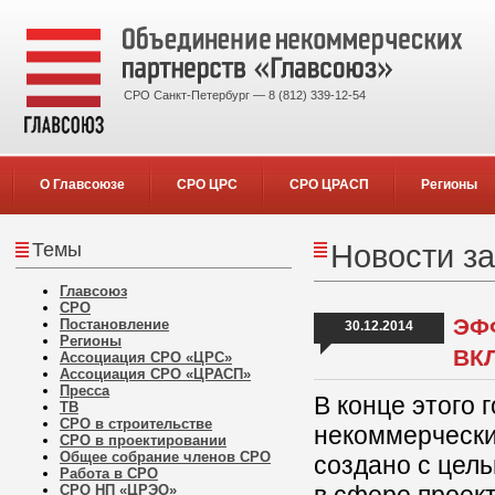
СРО Санкт-Петербург — 8 (812) 339-12-54
О Главсоюзе
СРО ЦРС
СРО ЦРАСП
Регионы
Темы
Новости за
Главсоюз
СРО
ЭФ
Постановление
30.12.2014
Регионы
ВК
Ассоциация СРО «ЦРС»
Ассоциация СРО «ЦРАСП»
Пресса
В конце этого 
ТВ
СРО в строительстве
некоммерчески
СРО в проектировании
Общее собрание членов СРО
создано с цел
Работа в СРО
СРО НП «ЦРЭО»