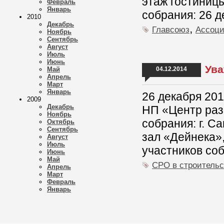
этаж гостиницы
Февраль
Январь
собрания: 26 д
2010
Декабрь
,
Главсоюз
Ассоц
Ноябрь
Сентябрь
Август
Июль
Июнь
Ува
Май
04.12.2014
Апрель
Март
Январь
26 декабря 201
2009
Декабрь
НП «Центр раз
Ноябрь
собрания: г. С
Октябрь
Сентябрь
зал «Дейнека»,
Август
Июль
участников соб
Июнь
Май
СРО в строительс
Апрель
Март
Февраль
Январь