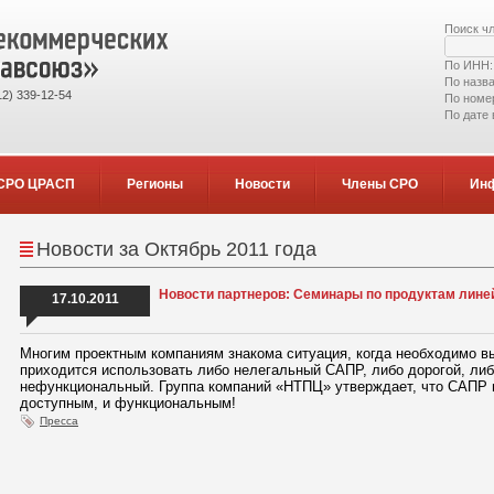
Поиск ч
По ИНН
По назв
2) 339-12-54
По номе
По дате
СРО ЦРАСП
Регионы
Новости
Члены СРО
Ин
Новости за Октябрь 2011 года
Новости партнеров: Семинары по продуктам ли
17.10.2011
Многим проектным компаниям знакома ситуация, когда необходимо выб
приходится использовать либо нелегальный САПР, либо дорогой, ли
нефункциональный. Группа компаний «НТПЦ» утверждает, что САПР 
доступным, и функциональным!
Пресса