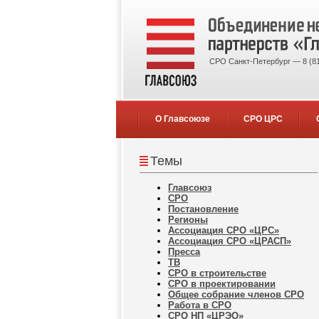
СРО Санкт-Петербург — 8 (81
О Главсоюзе
СРО ЦРС
Темы
Главсоюз
СРО
Постановление
Регионы
Ассоциация СРО «ЦРС»
Ассоциация СРО «ЦРАСП»
Пресса
ТВ
СРО в строительстве
СРО в проектировании
Общее собрание членов СРО
Работа в СРО
СРО НП «ЦРЭО»