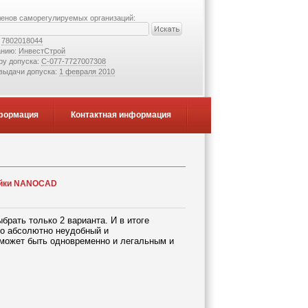
ленов саморегулируемых организаций:
:
7802018044
анию:
ИнвестСтрой
ру допуска:
С-077-7727007308
 выдачи допуска:
1 февраля 2010
формация
Контактная информация
нейки NANOCAD
рать только 2 варианта. И в итоге
бо абсолютно неудобный и
может быть одновременно и легальным и