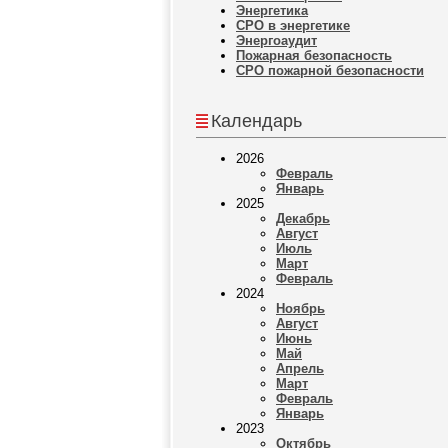
Энергетика
СРО в энергетике
Энергоаудит
Пожарная безопасность
СРО пожарной безопасности
Календарь
2026
Февраль
Январь
2025
Декабрь
Август
Июль
Март
Февраль
2024
Ноябрь
Август
Июнь
Май
Апрель
Март
Февраль
Январь
2023
Октябрь