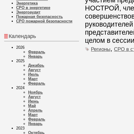
участием пред
Энергетика
НОСТРОЙ, чле
СРО в энергетике
Энергоаудит
совершенствов
Пожарная безопасность
СРО пожарной безопасности
руководителей
представител
Календарь
целом в сессии
,
2026
Регионы
СРО в с
Февраль
Январь
2025
Декабрь
Август
Июль
Март
Февраль
2024
Ноябрь
Август
Июнь
Май
Апрель
Март
Февраль
Январь
2023
Октябрь