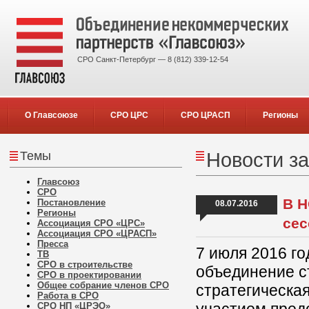
СРО Санкт-Петербург — 8 (812) 339-12-54
О Главсоюзе
СРО ЦРС
СРО ЦРАСП
Регионы
Темы
Новости за
Главсоюз
СРО
В Н
Постановление
08.07.2016
Регионы
сес
Ассоциация СРО «ЦРС»
Ассоциация СРО «ЦРАСП»
Пресса
7 июля 2016 г
ТВ
СРО в строительстве
объединение с
СРО в проектировании
Общее собрание членов СРО
стратегическа
Работа в СРО
СРО НП «ЦРЭО»