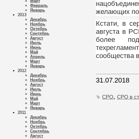
Март
нацобъединен
Февраль
Январь
желающих по
2013
Декабрь
Кстати, в с
Ноябрь
Октябрь
августа в РС
Сентябрь
Август
более под
Июль
техрегламен
Июнь
Май
сообщества в
Апрель
Март
Январь
2012
Декабрь
31.07.2018
Ноябрь
Август
Июль
Июнь
,
СРО
СРО в с
Май
Март
Январь
2011
Декабрь
Ноябрь
Октябрь
Сентябрь
Август