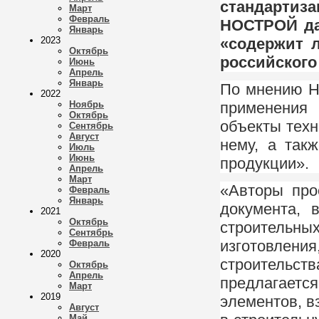
стандартиз
Март
Февраль
НОСТРОЙ дал
Январь
2023
«содержит л
Октябрь
российского
Июнь
Апрель
Январь
По мнению Н
2022
Ноябрь
применения 
Октябрь
объекты техн
Сентябрь
Август
нему, а так
Июль
Июнь
продукции».
Апрель
Март
«Авторы про
Февраль
Январь
документа, 
2021
Октябрь
строительны
Сентябрь
изготовле
Февраль
2020
строительст
Октябрь
Апрель
предлагает
Март
2019
элементов, в
Август
Май