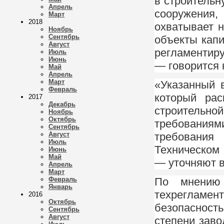
в строительн
Апрель
сооружения,
Март
2018
охватывает н
Ноябрь
Сентябрь
объекты капи
Август
регламентир
Июль
Июнь
— говорится
Май
Апрель
Март
«Указанный 
Февраль
который рас
2017
Декабрь
строитель
Ноябрь
Октябрь
требованиями
Сентябрь
Август
требовани
Июль
Техническом 
Июнь
Май
— уточняют 
Апрель
Март
Февраль
По мнению 
Январь
техрегламен
2016
Октябрь
безопасност
Сентябрь
Август
степени заво