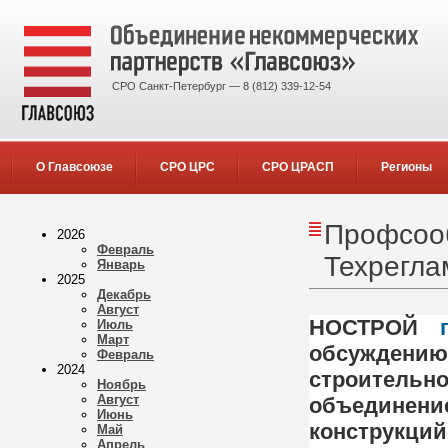
СРО Санкт-Петербург — 8 (812) 339-12-54
О Главсоюзе
СРО ЦРС
СРО ЦРАСП
Регионы
Профсооб
2026
Февраль
Техрегла
Январь
2025
Декабрь
Август
НОСТРОЙ
п
Июль
Март
обсуждени
Февраль
2024
строительн
Ноябрь
Август
объединени
Июнь
конструкц
Май
Апрель