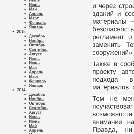
Июль
и через стр
Июнь
Май
зданий и со
Апрель
Март
материалы –
Февраль
Январь
безопасность
2015
регламент о
Декабрь
Ноябрь
заменить Те
Октябрь
Сентябрь
сооружений»
Август
Июль
Также в сооб
Июнь
Май
проекту авт
Апрель
Март
подхода в
Февраль
Январь
материалов, 
2014
Декабрь
Тем не ме
Ноябрь
Октябрь
поучаствов
Сентябрь
Август
возможности
Июль
внимание на
Июнь
Май
Правда, н
Апрель