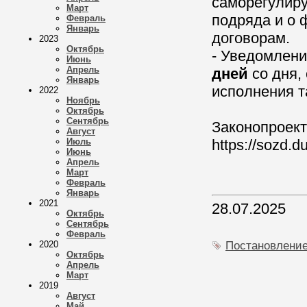
саморегулиру
Март
подряда и о 
Февраль
Январь
договорам.
2023
Октябрь
- Уведомлен
Июнь
Апрель
дней
со дня,
Январь
исполнения т
2022
Ноябрь
Октябрь
Сентябрь
Законопроект
Август
Июль
https://sozd.d
Июнь
Апрель
Март
Февраль
Январь
2021
28.07.2025
Октябрь
Сентябрь
Февраль
2020
Постановлени
Октябрь
Апрель
Март
2019
Август
Май