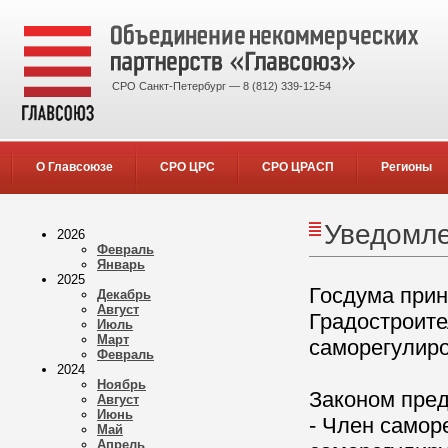
СРО Санкт-Петербург — 8 (812) 339-12-54
О Главсоюзе
СРО ЦРС
СРО ЦРАСП
Регионы
Уведомле
2026
Февраль
Январь
2025
Госдума прин
Декабрь
Август
Градостроите
Июль
Март
саморегулиро
Февраль
2024
Ноябрь
Законом пред
Август
Июнь
- Член самор
Май
Апрель