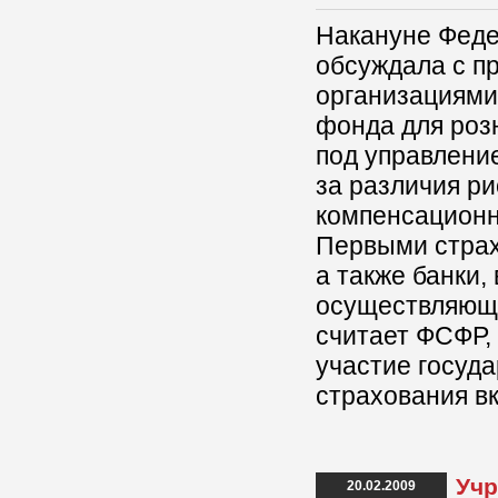
Накануне Феде
обсуждала с п
организациями
фонда для роз
под управление
за различия ри
компенсационн
Первыми страх
а также банки
осуществляющи
считает ФСФР,
участие госуда
страхования в
Учр
20.02.2009