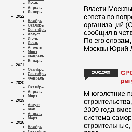
Июнь
Власти Москвы
Апрель
Январь
совета по воп
2022
Ноябрь
организаций (
Октябрь
Сентябрь
сообщил в чет
Август
Июль
По его словам
Июнь
Москвы Юрий 
Апрель
Март
Февраль
Январь
2021
Октябрь
СРО
26.02.2009
Сентябрь
Февраль
рег
2020
Октябрь
Апрель
Многолетние п
Март
строительства,
2019
Август
2009 года вме
Май
Апрель
система самор
Март
2018
строительные,
Ноябрь
Сентябрь