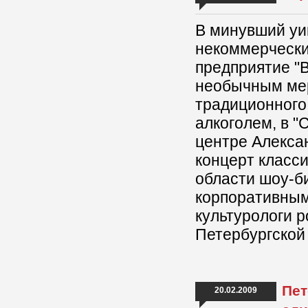
В минувший уи
некоммерчески
предприятие "
необычным мер
традиционного
алкоголем, в "
центре Алекса
концерт класс
области шоу-би
корпоративным
культурологи 
Петербургской
Пет
20.02.2009