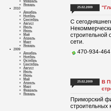
Февраль
Январь
"Гл
25.02.2009
2010
Декабрь
Ноябрь
Сентябрь
С сегодняшнег
Август
Июль
Некоммерчески
Июнь
строительной 
Май
Апрель
сети.
Март
Январь
2009
470-934-464
Декабрь
Ноябрь
Октябрь
Сентябрь
Август
Июль
Июнь
Май
В П
25.02.2009
Апрель
Март
стр
Февраль
Январь
Приморский фи
строительных 