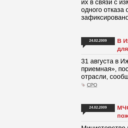
их в связи с и
одного отказа 
зафиксировано
В И
24.02.2009
для
31 августа в 
приемная», по
отрасли, сооб
СРО
МЧС
24.02.2009
пож