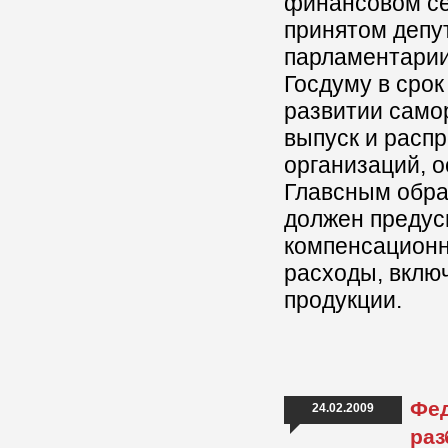
финансовом се
принятом депу
парламентарии
Госдуму в срок
развитии само
выпуск и расп
организаций, 
Главсным обра
должен предус
компенсационн
расходы, вклю
продукции.
Фед
24.02.2009
раз