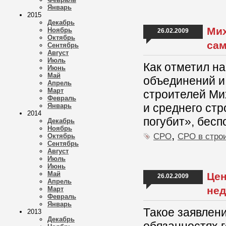
Январь
2015
Декабрь
Мих
Ноябрь
26.02.2009
Октябрь
сам
Сентябрь
Август
Июль
Как отметил н
Июнь
Май
объединений и
Апрель
Март
строителей Ми
Февраль
и среднего стр
Январь
2014
погубит», бесп
Декабрь
Ноябрь
,
СРО
СРО в стро
Октябрь
Сентябрь
Август
Июль
Июнь
Май
Цен
26.02.2009
Апрель
нед
Март
Февраль
Январь
Такое заявлени
2013
Декабрь