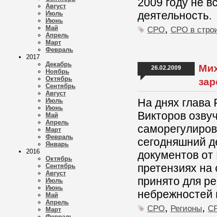
2009 году не в
Август
деятельность.
Июль
Июнь
,
Май
СРО
СРО в стро
Апрель
Март
Февраль
2017
Декабрь
Мих
26.02.2009
Ноябрь
Октябрь
зар
Сентябрь
Август
На днях глава
Июль
Июнь
Викторов озву
Май
Апрель
саморегулирова
Март
Февраль
сегодняшний д
Январь
2016
документов от
Октябрь
претензиях на 
Сентябрь
Август
принято для ре
Июль
Июнь
небрежностей 
Май
Апрель
,
,
СРО
Регионы
СР
Март
Февраль