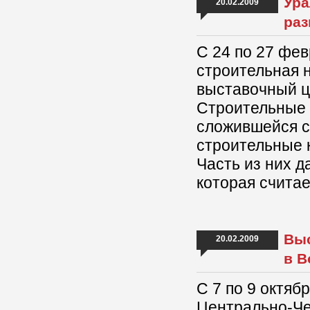
Ура
20.02.2009
раз
С 24 по 27 фе
строительная 
выставочный 
Строительные 
сложившейся с
строительные 
Часть из них д
которая считае
Выс
20.02.2009
в В
С 7 по 9 октяб
Центрально-Че