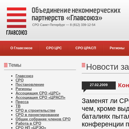
СРО Санкт-Петербург — 8 (812) 339-12-54
О Главсоюзе
СРО ЦРС
СРО ЦРАСП
Регионы
Темы
Новости за
Главсоюз
СРО
Ко
Постановление
27.02.2009
Регионы
Ассоциация СРО «ЦРС»
Ассоциация СРО «ЦРАСП»
Заменят ли СР
Пресса
ТВ
чем, кроме выд
СРО в строительстве
СРО в проектировании
баталиях пыта
Общее собрание членов СРО
конференции п
Работа в СРО
СРО НП «ЦРЭО»