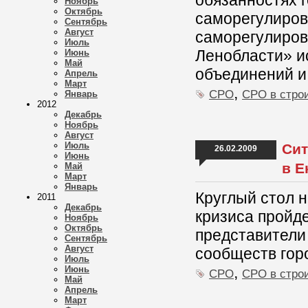
обязанностях г
Ноябрь
Октябрь
саморегулиров
Сентябрь
Август
саморегулиров
Июль
Ленобласти» и
Июнь
Май
объединений и
Апрель
Март
,
СРО
СРО в стро
Январь
2012
Декабрь
Ноябрь
Август
Июль
Сит
26.02.2009
Июнь
в Е
Май
Март
Январь
Круглый стол н
2011
Декабрь
кризиса пройд
Ноябрь
Октябрь
представители
Сентябрь
Август
сообществ гор
Июль
,
Июнь
СРО
СРО в стро
Май
Апрель
Март