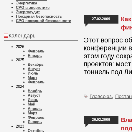
Энергетика
СРО в энергетике
Энергоаудит
Пожарная безопасность
Как
27.02.2009
СРО пожарной безопасности
фин
Календарь
Этот вопрос о
конференции в
2026
Февраль
этом году сок
Январь
2025
проектов: мост
Декабрь
Август
тоннель под Л
Июль
Март
Февраль
2024
Ноябрь
,
Август
Главсоюз
Постан
Июнь
Май
Апрель
Март
Февраль
Вла
26.02.2009
Январь
2023
под
Октябрь