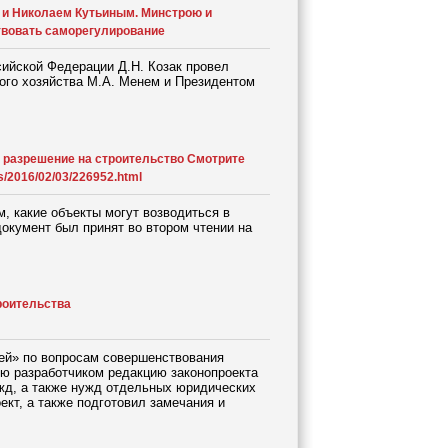
 и Николаем Кутьиным. Минстрою и
вовать саморегулирование
ийской Федерации Д.Н. Козак провел
ого хозяйства М.А. Менем и Президентом
я разрешение на строительство Смотрите
s/2016/02/03/226952.html
, какие объекты могут возводиться в
окумент был принят во втором чтении на
роительства
ей» по вопросам совершенствования
ю разработчиком редакцию законопроекта
жд, а также нужд отдельных юридических
ект, а также подготовил замечания и