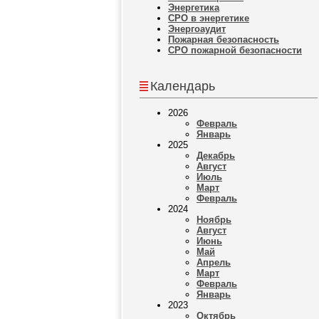
Энергетика
СРО в энергетике
Энергоаудит
Пожарная безопасность
СРО пожарной безопасности
Календарь
2026
Февраль
Январь
2025
Декабрь
Август
Июль
Март
Февраль
2024
Ноябрь
Август
Июнь
Май
Апрель
Март
Февраль
Январь
2023
Октябрь