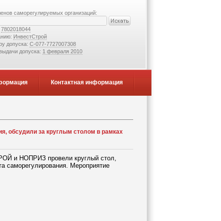
ленов саморегулируемых организаций:
:
7802018044
анию:
ИнвестСтрой
ру допуска:
С-077-7727007308
 выдачи допуска:
1 февраля 2010
формация
Контактная информация
я, обсудили за круглым столом в рамках
ТРОЙ и НОПРИЗ провели круглый стол,
та саморегулирования. Мероприятие