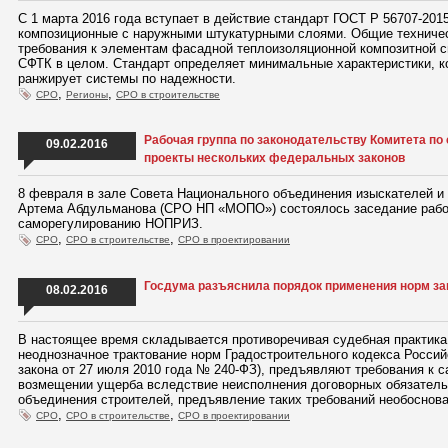
С 1 марта 2016 года вступает в действие стандарт ГОСТ Р 56707-2
композиционные с наружными штукатурными слоями. Общие техничес
требования к элементам фасадной теплоизоляционной композитной 
СФТК в целом. Стандарт определяет минимальные характеристики, к
ранжирует системы по надежности.
,
,
СРО
Регионы
СРО в строительстве
Рабочая группа по законодательству Комитета 
09.02.2016
проекты нескольких федеральных законов
8 февраля в зале Совета Национального объединения изыскателей и
Артема Абдульманова (СРО НП «МОПО») состоялось заседание рабо
саморегулированию НОПРИЗ.
,
,
СРО
СРО в строительстве
СРО в проектировании
Госдума разъяснила порядок применения норм за
08.02.2016
В настоящее время складывается противоречивая судебная практика,
неоднозначное трактование норм Градостроительного кодекса Росси
закона от 27 июля 2010 года № 240-ФЗ), предъявляют требования к 
возмещении ущерба вследствие неисполнения договорных обязатель
объединения строителей, предъявление таких требований необоснова
,
,
СРО
СРО в строительстве
СРО в проектировании