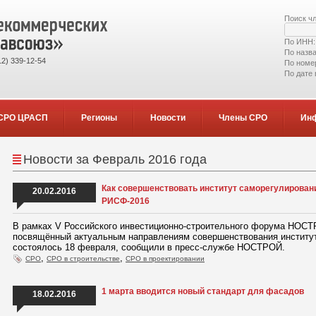
Поиск ч
По ИНН
По назв
2) 339-12-54
По номе
По дате
СРО ЦРАСП
Регионы
Новости
Члены СРО
Ин
Новости за Февраль 2016 года
Как совершенствовать институт саморегулировани
20.02.2016
РИСФ-2016
В рамках V Российского инвестиционно-строительного форума НОС
посвящённый актуальным направлениям совершенствования институ
состоялось 18 февраля, сообщили в пресс-службе НОСТРОЙ.
,
,
СРО
СРО в строительстве
СРО в проектировании
1 марта вводится новый стандарт для фасадов
18.02.2016