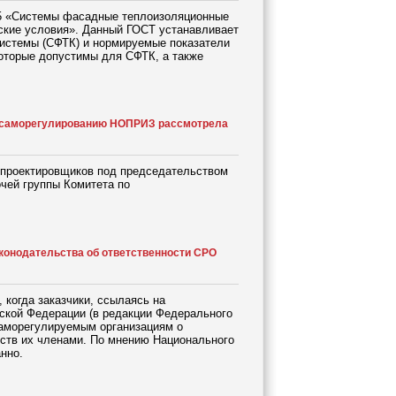
015 «Системы фасадные теплоизоляционные
кие условия». Данный ГОСТ устанавливает
системы (СФТК) и нормируемые показатели
оторые допустимы для СФТК, а также
по саморегулированию НОПРИЗ рассмотрела
 проектировщиков под председательством
чей группы Комитета по
конодательства об ответственности СРО
 когда заказчики, ссылаясь на
йской Федерации (в редакции Федерального
саморегулируемым организациям о
ств их членами. По мнению Национального
нно.