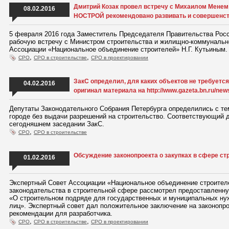
Дмитрий Козак провел встречу с Михаилом Менем
08.02.2016
НОСТРОЙ рекомендовано развивать и совершенст
5 февраля 2016 года Заместитель Председателя Правительства Росс
рабочую встречу с Министром строительства и жилищно-коммунальн
Ассоциации «Национальное объединение строителей» Н.Г. Кутьиным.
,
,
СРО
СРО в строительстве
СРО в проектировании
ЗакС определил, для каких объектов не требуетс
04.02.2016
оригинал материала на http://www.gazeta.bn.ru/new
Депутаты Законодательного Собрания Петербурга определились с тем
городе без выдачи разрешений на строительство. Соответствующий д
сегодняшнем заседании ЗакС.
,
СРО
СРО в строительстве
Обсуждение законопроекта о закупках в сфере ст
01.02.2016
Экспертный Совет Ассоциации «Национальное объединение строител
законодательства в строительной сфере рассмотрел предоставленну
«О строительном подряде для государственных и муниципальных ну
лиц». Экспертный совет дал положительное заключение на законопро
рекомендации для разработчика.
,
,
СРО
СРО в строительстве
СРО в проектировании