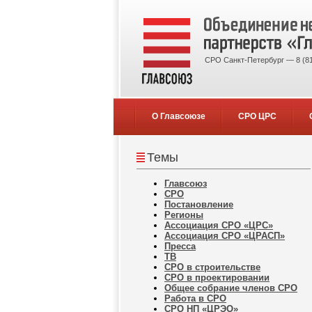
СРО Санкт-Петербург — 8 (81
О Главсоюзе
СРО ЦРС
Темы
Главсоюз
СРО
Постановление
Регионы
Ассоциация СРО «ЦРС»
Ассоциация СРО «ЦРАСП»
Пресса
ТВ
СРО в строительстве
СРО в проектировании
Общее собрание членов СРО
Работа в СРО
СРО НП «ЦРЭО»