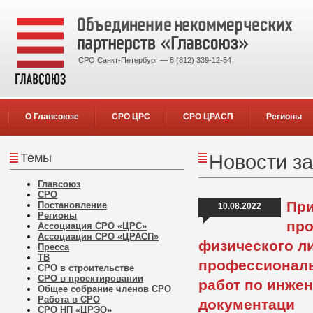
СРО Санкт-Петербург — 8 (812) 339-12-54
О Главсоюзе
СРО ЦРС
СРО ЦРАСП
Регионы
Темы
Новости за
Главсоюз
СРО
При
Постановление
10.08.2022
Регионы
про
Ассоциация СРО «ЦРС»
Ассоциация СРО «ЦРАСП»
физического л
Пресса
ТВ
профессиональ
СРО в строительстве
СРО в проектировании
работ по инже
Общее собрание членов СРО
Работа в СРО
документаци
СРО НП «ЦРЭО»