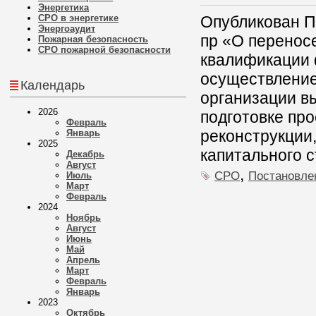
Энергетика
СРО в энергетике
Опубликован П
Энергоаудит
пр «О перенос
Пожарная безопасность
СРО пожарной безопасности
квалификации 
осуществление
Календарь
организации в
2026
подготовке про
Февраль
реконструкции,
Январь
2025
капитального с
Декабрь
Август
,
СРО
Постановле
Июль
Март
Февраль
2024
Ноябрь
Август
Июнь
Май
Апрель
Март
Февраль
Январь
2023
Октябрь