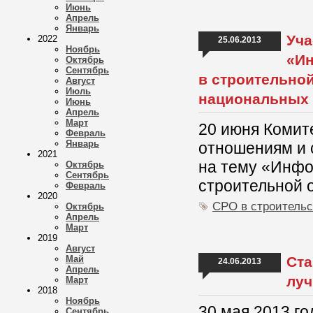
Июнь
Апрель
Январь
Уча
2022
25.06.2013
Ноябрь
«Ин
Октябрь
Сентябрь
в строительно
Август
Июль
национальных
Июнь
Апрель
Март
​20 июня Коми
Февраль
Январь
отношениям и 
2021
на тему «Инфо
Октябрь
Сентябрь
строительной 
Февраль
2020
СРО в строительс
Октябрь
Апрель
Март
2019
Август
Май
Ста
24.06.2013
Апрель
луч
Март
2018
Ноябрь
30 мая 2013 г
Сентябрь