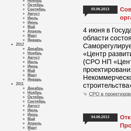
Ноябрь
Октябрь
Cов
Сентябрь
05.06.2013
Август
орг
Июль
Июнь
Май
4 июня в Госуд
Апрель
Март
области состо
Январь
2012
Саморегулируе
Декабрь
«Центр развит
Ноябрь
Август
(СРО НП «Цент
Июль
Июнь
проектировани
Май
Март
Некоммерческо
Январь
2011
строительства
Декабрь
Ноябрь
СРО в проектиро
Октябрь
Сентябрь
Август
Июль
Июнь
Отк
04.06.2013
Май
Апрель
Про
Март