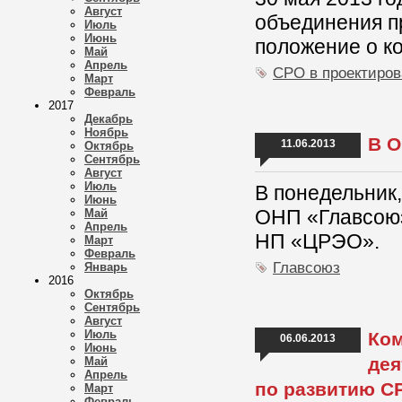
Август
объединения п
Июль
Июнь
положение о к
Май
Апрель
СРО в проектиро
Март
Февраль
2017
Декабрь
Ноябрь
В О
11.06.2013
Октябрь
Сентябрь
Август
Июль
В понедельник
Июнь
ОНП «Главсою
Май
Апрель
НП «ЦРЭО».
Март
Февраль
Главсоюз
Январь
2016
Октябрь
Сентябрь
Август
Июль
Ком
06.06.2013
Июнь
дея
Май
Апрель
по развитию С
Март
Февраль