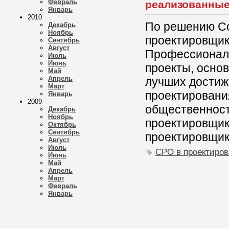
Февраль
реализованные
Январь
2010
По решению Со
Декабрь
Ноябрь
проектировщико
Сентябрь
Август
Профессионал
Июль
Июнь
проекты, осно
Май
Апрель
лучших достиж
Март
проектировани
Январь
2009
общественност
Декабрь
Ноябрь
проектировщик
Октябрь
Сентябрь
проектировщик
Август
Июль
СРО в проектиро
Июнь
Май
Апрель
Март
Февраль
Январь