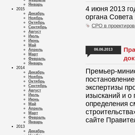
Январь
4 июня 2013 г
2015
Декабрь
органа Совета 
Ноябрь
Октябрь
СРО в проектиро
Сентябрь
Август
Июль
Июнь
Май
Пра
Апрель
06.06.2013
Март
док
Февраль
Январь
2014
Премьер-мини
Декабрь
Ноябрь
постановление
Октябрь
Сентябрь
экспертизы пр
Август
изысканий и о
Июль
Июнь
определения с
Май
Апрель
строительства
Март
Февраль
сайте Правите
Январь
2013
Декабрь