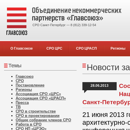
СРО Санкт-Петербург — 8 (812) 339-12-54
О Главсоюзе
СРО ЦРС
СРО ЦРАСП
Регионы
Темы
Новости за
Главсоюз
СРО
Сос
Постановление
28.06.2013
Регионы
Нац
Ассоциация СРО «ЦРС»
Ассоциация СРО «ЦРАСП»
Санкт-Петербу
Пресса
ТВ
СРО в строительстве
21 июня 2013 
СРО в проектировании
Общее собрание членов СРО
архитектурно-
Работа в СРО
СРО НП «ЦРЭО»