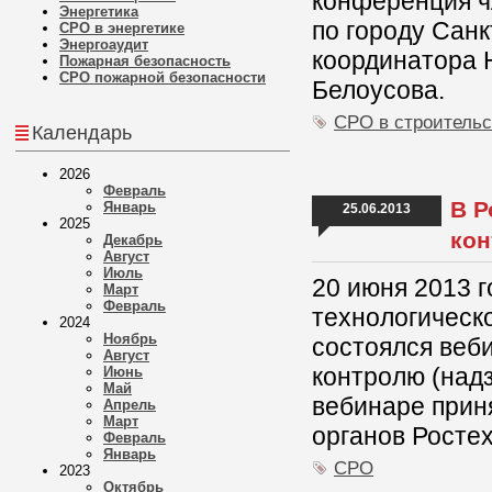
конференция ч
Энергетика
по городу Сан
СРО в энергетике
Энергоаудит
координатора 
Пожарная безопасность
СРО пожарной безопасности
Белоусова.
СРО в строительс
Календарь
2026
Февраль
В Р
Январь
25.06.2013
2025
кон
Декабрь
Август
Июль
20 июня 2013 г
Март
Февраль
технологическ
2024
Ноябрь
состоялся веб
Август
контролю (над
Июнь
Май
вебинаре прин
Апрель
Март
органов Росте
Февраль
Январь
СРО
2023
Октябрь