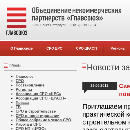
СРО Санкт-Петербург — 8 (812) 339-12-54
О Главсоюзе
СРО ЦРС
СРО ЦРАСП
Регионы
Темы
Новости за
Главсоюз
СРО
Сам
Постановление
29.06.2012
Регионы
пов
Ассоциация СРО «ЦРС»
Ассоциация СРО «ЦРАСП»
Пресса
Приглашаем при
ТВ
СРО в строительстве
практической 
СРО в проектировании
Общее собрание членов СРО
строительном 
Работа в СРО
СРО НП «ЦРЭО»