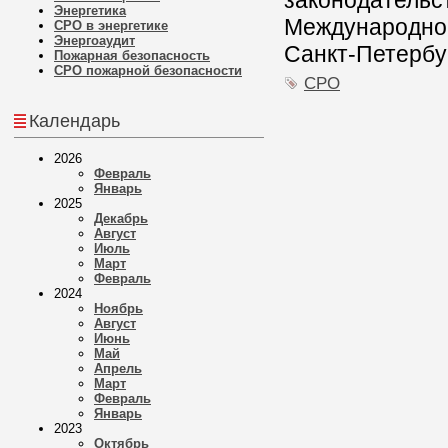
законодательс
Энергетика
Международной 
СРО в энергетике
Энергоаудит
Санкт-Петербу
Пожарная безопасность
СРО пожарной безопасности
СРО
Календарь
2026
Февраль
Январь
2025
Декабрь
Август
Июль
Март
Февраль
2024
Ноябрь
Август
Июнь
Май
Апрель
Март
Февраль
Январь
2023
Октябрь