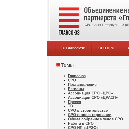
СРО Санкт-Петербург — 8 (81
О Главсоюзе
СРО ЦРС
Темы
Главсоюз
СРО
Постановление
Регионы
Ассоциация СРО «ЦРС»
Ассоциация СРО «ЦРАСП»
Пресса
ТВ
СРО в строительстве
СРО в проектировании
Общее собрание членов СРО
Работа в СРО
СРО НП «ЦРЭО»