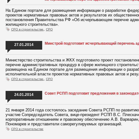
На Едином портале для размещения информации о разработке феде
проектов нормативных правовых актов и результатов их общественн
постановления Правительства РФ «Об исчерпывающем перечне адми
жилищного строительства».
,
СРО в строительстве
СРО
Минстрой подготовит исчерпывающий перечень а
27.01.2014
Министерство строительства и ЖКХ подготовило проект постановл
перечне административных процедур в сфере жилищного строитель
размещена на Едином портале для размещения информации о разра
исполнительной власти проектов нормативных правовых актов и резу
,
СРО в строительстве
СРО
Совет РСПП подготовит предложения в законода
24.01.2014
21 января 2014 года состоялось заседание Совета РСПП по развитию
участие Сопредседатель Совета, вице-президент РСПП В.С. Плеска
корпоративным отношениям и правовому обеспечению А.В. Варварин
Пономарев и представители саморегулируемых организаций.
СРО в строительстве