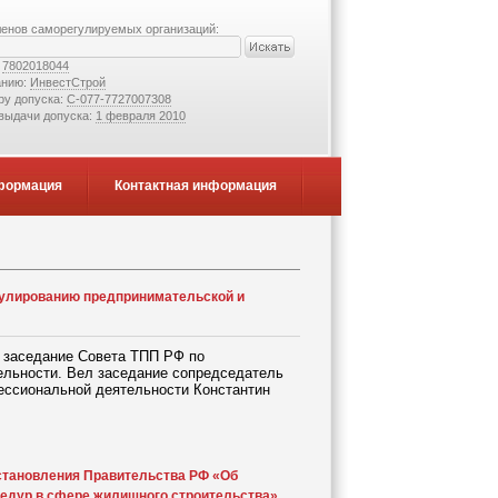
ленов саморегулируемых организаций:
:
7802018044
анию:
ИнвестСтрой
ру допуска:
С-077-7727007308
 выдачи допуска:
1 февраля 2010
формация
Контактная информация
гулированию предпринимательской и
 заседание Совета ТПП РФ по
льности. Вел заседание сопредседатель
ессиональной деятельности Константин
становления Правительства РФ «Об
едур в сфере жилищного строительства»