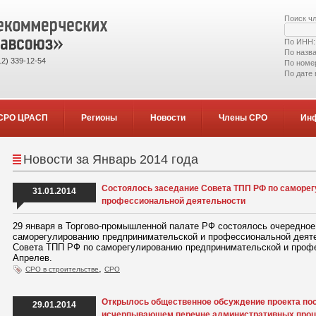
Поиск ч
По ИНН
По назв
2) 339-12-54
По номе
По дате
СРО ЦРАСП
Регионы
Новости
Члены СРО
Ин
Новости за Январь 2014 года
Состоялось заседание Совета ТПП РФ по саморе
31.01.2014
профессиональной деятельности
29 января в Торгово-промышленной палате РФ состоялось очередное
саморегулированию предпринимательской и профессиональной деяте
Совета ТПП РФ по саморегулированию предпринимательской и проф
Апрелев.
,
СРО в строительстве
СРО
​Открылось общественное обсуждение проекта по
29.01.2014
исчерпывающем перечне административных проц