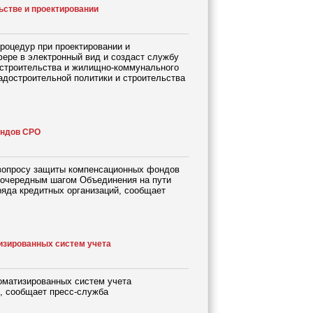
ьстве и проектировании
роцедур при проектировании и
фере в электронный вид и создаст службу
р строительства и жилищно-коммунального
адостроительной политики и строительства
ондов СРО
 вопросу защиты компенсационных фондов
 очередным шагом Объединения на пути
ряда кредитных организаций, сообщает
изированных систем учета
оматизированных систем учета
, сообщает пресс-служба