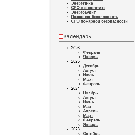
Энергетика
СРО в энергетике
Энергоаудит
Пожарная безопасность
СРО пожарной безопасности
Календарь
2026
Февраль
Январь
2025
Декабрь
Август
Июль
Март
Февраль
2024
Ноябрь
Август
Июнь
Май
Апрель
Март
Февраль
Январь
2023
Октябрь