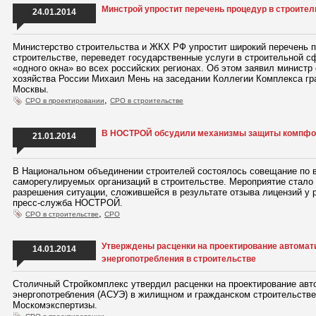
Минстрой упростит перечень процедур в строител
24.01.2014
Министерство строительства и ЖКХ РФ упростит широкий перечень п
строительстве, переведет государственные услуги в строительной с
«одного окна» во всех российских регионах. Об этом заявил минист
хозяйства России Михаил Мень на заседании Коллегии Комплекса гр
Москвы.
,
СРО в проектировании
СРО в строительстве
В НОСТРОЙ обсудили механизмы защиты компф
21.01.2014
В Национальном объединении строителей состоялось совещание по
саморегулируемых организаций в строительстве. Мероприятие стало
разрешения ситуации, сложившейся в результате отзыва лицензий у 
пресс-служба НОСТРОЙ.
,
СРО в строительстве
СРО
Утверждены расценки на проектирование автомат
14.01.2014
энергопотребления в строительстве
Столичный Стройкомплекс утвердил расценки на проектирование авт
энергопотребления (АСУЭ) в жилищном и гражданском строительстве
Москомэкспертизы.