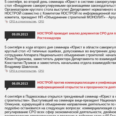
5 сентября, во второй день семинара «Юрист в системе саморегулир
стол «Внедрение саморегулируемыми организациями законодательст
Организатором круглого стола выступил Департамент нормативного 
НОСТРОЙ совместно с Комитетом НОСТРОЙ по информационной поли
комитета, президент НП «Объединение строителей МОНОЛИТ» - Арту
,
СРО в строительстве
СРО
НОСТРОЙ проводит анализ документов СРО для п
09.09.2013
Ростехнадзора
5 сентября в ходе второго дня семинара «Юрист в области саморегу
круглый стол «О типичных ошибках, допускаемых во внутренних док
сотрудники Аппарата Национального объединения строителей: начал
Юлия Родионова, заместитель директора Департамента по взаимодей
Константин Пузиков и заместитель начальника отдела взаимодействи
Владимир Шавлохов.
,
СРО в строительстве
СРО
НОСТРОЙ против коммерциализации и унификации
06.09.2013
информационной открытости и прозрачности дея
4 сентября в Подмосковье открылся трехдневный семинар «Юрист в 
строительстве». Выступивший на семинаре вице-президент Национал
Опекунов, курирующий в объединении направление деятельности по
подробно остановился на следующих вопросах: коммерциализация с
регулирование СРО всех сфер экономической деятельности, двойное
распределения ответственности и введение в действие статьи 60 Гра