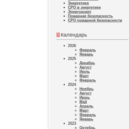
Энергетика
СРО в энергетике
Энергоаудит
Пожарная безопасность
СРО пожарной безопасности
Календарь
2026
Февраль
Январь
2025
Декабрь
Август
Июль
Март
Февраль
2024
Ноябрь
Август
Июнь
Май
Апрель
Март
Февраль
Январь
2023
Октябрь