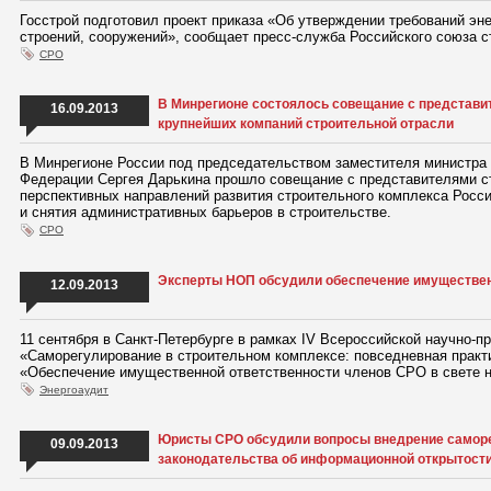
Госстрой подготовил проект приказа «Об утверждении требований эн
строений, сооружений», сообщает пресс-служба Российского союза с
СРО
В Минрегионе состоялось совещание с представ
16.09.2013
крупнейших компаний строительной отрасли
В Минрегионе России под председательством заместителя министра 
Федерации Сергея Дарькина прошло совещание с представителями с
перспективных направлений развития строительного комплекса Росс
и снятия административных барьеров в строительстве.
СРО
Эксперты НОП обсудили обеспечение имуществен
12.09.2013
11 сентября в Санкт-Петербурге в рамках IV Всероссийской научно-п
«Саморегулирование в строительном комплексе: повседневная практ
«Обеспечение имущественной ответственности членов СРО в свете но
Энергоаудит
Юристы СРО обсудили вопросы внедрение самор
09.09.2013
законодательства об информационной открытост