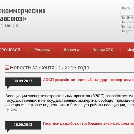
Поиск ч
По ИНН
По назв
2) 339-12-54
По номе
По дате
СРО ЦРАСП
Регионы
Новости
Члены СРО
Ин
Новости за Сентябрь 2013 года
АЭСП разработает единый стандарт экспертизы ст
30.09.2013
Ассоциация экспертиз строительных проектов (АЭСП) разработает е
государственных и негосударственных экспертиз, сообщил президент
совещания, которое подвело итоги 9 месяцев работы ассоциации, пе
СРО
Госстрой разработал требования энергоэффективн
16.09.2013