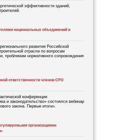
ергетической эффективности зданий,
троителей.
ителями национальных объединений и
регионального развития Российской
троительной отрасли по вопросам
ии, проблемам нормативного сопровождения
ной ответственности членов СРО
рактической конференции
ика и законодательство» состоялся вебинар
вого закона. Первые итоги».
егулируемыми организациями
и»