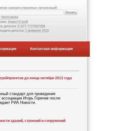
ленов саморегулируемых организаций:
:
7802018044
анию:
ИнвестСтрой
ру допуска:
С-077-7727007308
 выдачи допуска:
1 февраля 2010
формация
Контактная информация
ройпроектов до конца октября 2013 года
диный стандарт для проведения
 ассоциации Игорь Горячев после
редает РИА Новости.
ости зданий, строений и сооружений