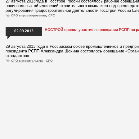
27 августа 2013года в Госстрое России состоялось рабочее совещан
национальных объединений строительного комплекса под председат
регулирования градостроительной деятельности Госстроя России Ел
,
СРО в проектировании
СРО
НОСТРОЙ принял участие в совещании РСПП по р
02.09.2013
29 августа 2013 года в Российском союзе промышленников и предпр
президента РСПП Александра Шохина состоялось совещание «Орган
стандартов».
,
СРО в строительстве
СРО