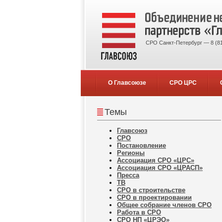
СРО Санкт-Петербург — 8 (81
О Главсоюзе
СРО ЦРС
Темы
Главсоюз
СРО
Постановление
Регионы
Ассоциация СРО «ЦРС»
Ассоциация СРО «ЦРАСП»
Пресса
ТВ
СРО в строительстве
СРО в проектировании
Общее собрание членов СРО
Работа в СРО
СРО НП «ЦРЭО»