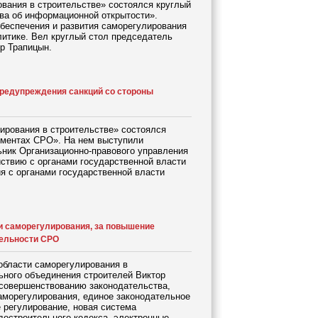
ования в строительстве» состоялся круглый
ва об информационной открытости».
обеспечения и развития саморегулирования
тике. Вел круглый стол председатель
р Трапицын.
редупреждения санкций со стороны
лирования в строительстве» состоялся
ументах СРО». На нем выступили
ьник Организационно-правового управления
ствию с органами государственной власти
я с органами государственной власти
 саморегулирования, за повышение
тельности СРО
области саморегулирования в
ьного объединения строителей Виктор
 совершенствованию законодательства,
аморегулирования, единое законодательное
 регулирование, новая система
достроительного кодекса, электронные