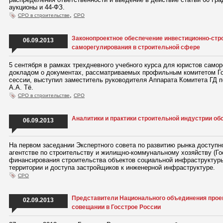
аукционы и 44-ФЗ.
,
СРО в строительстве
СРО
Законопроектное обеспечение инвестиционно-стр
06.09.2013
саморегулирования в строительной сфере
5 сентября в рамках трехдневного учебного курса для юристов само
докладом о документах, рассматриваемых профильным комитетом Г
сессии, выступил заместитель руководителя Аппарата Комитета ГД 
А.А. Тё.
,
СРО в строительстве
СРО
Аналитики и практики строительной индустрии о
06.09.2013
На первом заседании Экспертного совета по развитию рынка доступ
агентстве по строительству и жилищно-коммунальному хозяйству (Г
финансирования строительства объектов социальной инфраструктуры
территории и доступа застройщиков к инженерной инфраструктуре.
СРО
Представители Национального объединения проек
02.09.2013
совещании в Госстрое России