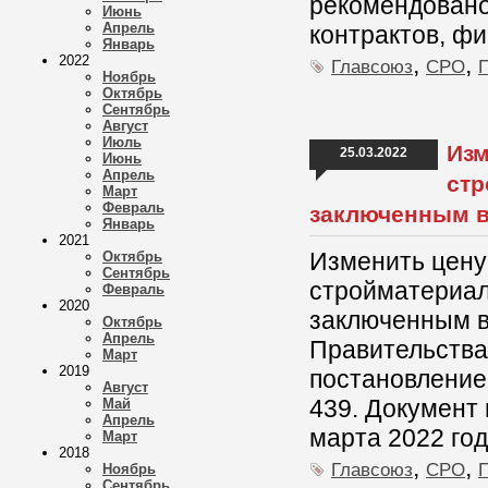
рекомендовано
Июнь
Апрель
контрактов, ф
Январь
,
,
2022
Главсоюз
СРО
Ноябрь
Октябрь
Сентябрь
Август
Июль
Изм
25.03.2022
Июнь
Апрель
стр
Март
Февраль
заключенным в
Январь
2021
Изменить цену 
Октябрь
Сентябрь
стройматериал
Февраль
2020
заключенным в
Октябрь
Апрель
Правительства
Март
2019
постановление
Август
439. Документ 
Май
Апрель
марта 2022 год
Март
2018
,
,
Главсоюз
СРО
Ноябрь
Сентябрь