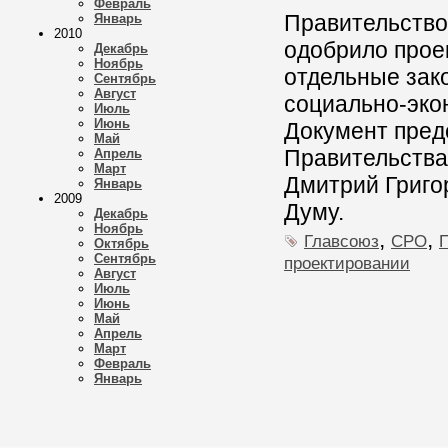
Февраль
Правительство
Январь
2010
одобрило прое
Декабрь
Ноябрь
отдельные зак
Сентябрь
Август
социально-эко
Июль
Июнь
Документ пред
Май
Правительства
Апрель
Март
Дмитрий Григо
Январь
2009
Думу.
Декабрь
Ноябрь
,
,
Главсоюз
СРО
Октябрь
Сентябрь
проектировании
Август
Июль
Июнь
Май
Апрель
Март
Февраль
Январь