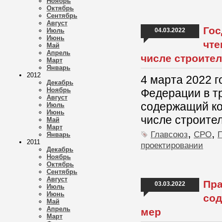
Ноябрь
Октябрь
Сентябрь
Август
Гос
Июль
04.03.2022
Июнь
чте
Май
Апрель
числе строител
Март
Январь
2012
4 марта 2022 
Декабрь
Ноябрь
Федерации в тр
Август
содержащий ко
Июль
Июнь
числе строите
Май
Март
,
,
Главсоюз
СРО
Январь
2011
проектировании
Декабрь
Ноябрь
Октябрь
Сентябрь
Август
Пра
03.03.2022
Июль
Июнь
сод
Май
Апрель
мер
Март