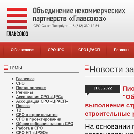
СРО Санкт-Петербург — 8 (812) 339-12-54
О Главсоюзе
СРО ЦРС
СРО ЦРАСП
Регионы
Темы
Новости за
Главсоюз
СРО
Пис
Постановление
31.03.2022
Регионы
"Об
Ассоциация СРО «ЦРС»
Ассоциация СРО «ЦРАСП»
выполнение стр
Пресса
ТВ
строительные 
СРО в строительстве
СРО в проектировании
Общее собрание членов СРО
На основании 
Работа в СРО
СРО НП «ЦРЭО»