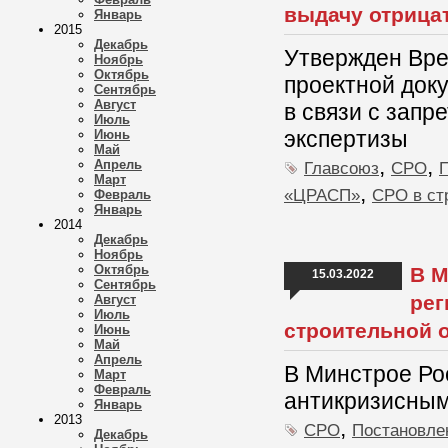
выдачу отрица
Январь
2015
Декабрь
Утвержден Вре
Ноябрь
Октябрь
проектной док
Сентябрь
Август
в связи с зап
Июль
экспертизы
Июнь
Май
,
,
Апрель
Главсоюз
СРО
Март
,
«ЦРАСП»
СРО в ст
Февраль
Январь
2014
Декабрь
Ноябрь
Октябрь
В М
15.03.2022
Сентябрь
рег
Август
Июль
строительной 
Июнь
Май
Апрель
В Минстрое Ро
Март
Февраль
антикризисным
Январь
2013
,
СРО
Постановле
Декабрь