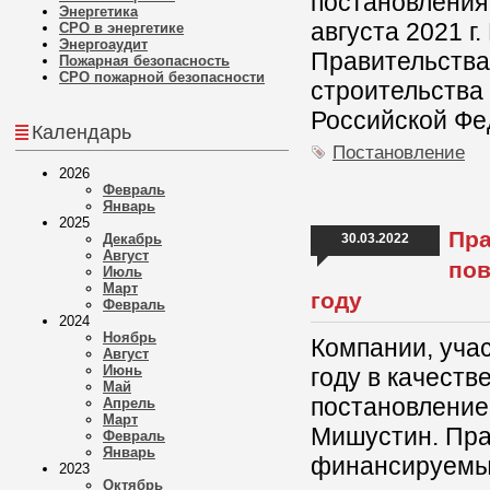
постановления
Энергетика
августа 2021 г
СРО в энергетике
Энергоаудит
Правительства
Пожарная безопасность
СРО пожарной безопасности
строительства
Российской Фе
Календарь
Постановление
2026
Февраль
Январь
2025
Пра
Декабрь
30.03.2022
Август
пов
Июль
Март
году
Февраль
2024
Ноябрь
Компании, учас
Август
Июнь
году в качеств
Май
постановление
Апрель
Март
Мишустин. Пра
Февраль
Январь
финансируемые
2023
Октябрь