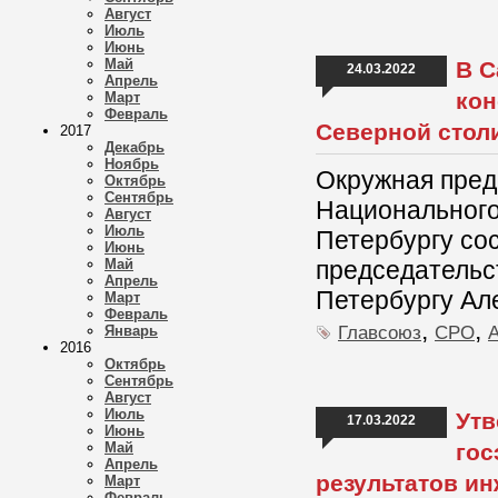
Август
Июль
Июнь
Май
В С
24.03.2022
Апрель
кон
Март
Февраль
Северной стол
2017
Декабрь
Ноябрь
Окружная пред
Октябрь
Сентябрь
Национального
Август
Июль
Петербургу сос
Июнь
Май
председательс
Апрель
Петербургу Ал
Март
Февраль
,
,
Главсоюз
СРО
Январь
2016
Октябрь
Сентябрь
Август
Июль
Утв
17.03.2022
Июнь
Май
гос
Апрель
результатов ин
Март
Февраль